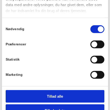
Dato:
data med andre oplysninger, du har givet dem, eller som
Tilmeldingen er
de har indsamlet fra din brug af deres tjenester.
bindende, og vi har
28. juni 2026
desværre ikke
Tidspunkt:
mulighed for at
Samtykkevalg
9:00 - 10:00
refundere beløbet
Nødvendig
ved afbud.
Serie:
Sommeryoga
Præferencer
TILMELD
Pris:
Statistik
DKK 50,00
Sted
Villa Strand
Marketing
Kystvej 12
3100
Tillad alle