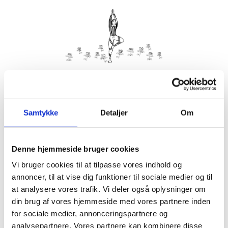
Kom med morgenhår og tag din nabo eller bedste ven under
armen og vær med til yoga i haven på Villa Strand.
Samtykke
Detaljer
Om
Husk din yogamåtte.
Kom gerne 15 minutter før, så du kan finde dig til rette.
Denne hjemmeside bruger cookies
Hvis det er dårligt vejr, er vi indendørs på Villa Strand eller
Hornbækhus.
Vi bruger cookies til at tilpasse vores indhold og
annoncer, til at vise dig funktioner til sociale medier og til
at analysere vores trafik. Vi deler også oplysninger om
din brug af vores hjemmeside med vores partnere inden
for sociale medier, annonceringspartnere og
Info
Tilmelding
analysepartnere. Vores partnere kan kombinere disse