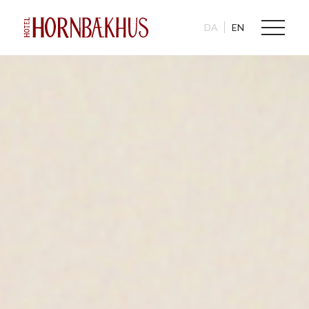
DA
EN