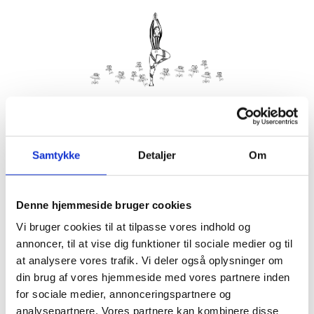
Kom med morgenhår og tag din nabo eller bedste ven under
armen og vær med til yoga i haven på Villa Strand.
Samtykke
Detaljer
Om
Husk din yogamåtte.
Kom gerne 15 minutter før, så du kan finde dig til rette.
Denne hjemmeside bruger cookies
Hvis det er dårligt vejr, er vi indendørs på Villa Strand eller
Hornbækhus.
Vi bruger cookies til at tilpasse vores indhold og
annoncer, til at vise dig funktioner til sociale medier og til
at analysere vores trafik. Vi deler også oplysninger om
din brug af vores hjemmeside med vores partnere inden
for sociale medier, annonceringspartnere og
Info
Tilmelding
analysepartnere. Vores partnere kan kombinere disse