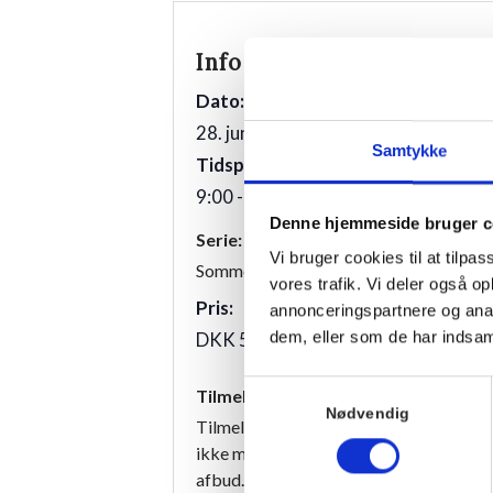
Info
Sted
Villa Strand
Dato:
Kystvej 12
28. juni 2026
Samtykke
3100
Tidspunkt:
9:00 - 10:00
Denne hjemmeside bruger c
Serie:
Vi bruger cookies til at tilpas
Sommeryoga
vores trafik. Vi deler også 
Pris:
annonceringspartnere og anal
dem, eller som de har indsaml
DKK 50,00
Samtykkevalg
Tilmelding
Nødvendig
Tilmeldingen er bindende, og vi har de
ikke mulighed for at refundere beløbet
afbud.