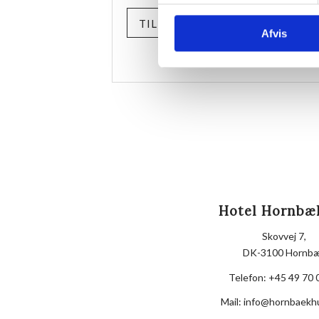
TILMELD
Afvis
Hotel Hornbæ
Skovvej 7,
DK-3100 Hornb
Telefon:
+45 49 70 
Mail:
info@hornbaekh