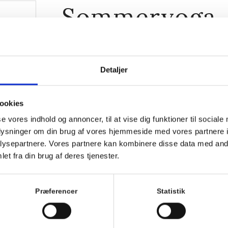
Sommeryoga
28. juni 2026, 9:00
-
10:00
Detaljer
ookies
se vores indhold og annoncer, til at vise dig funktioner til sociale
oplysninger om din brug af vores hjemmeside med vores partnere i
ysepartnere. Vores partnere kan kombinere disse data med andr
et fra din brug af deres tjenester.
Præferencer
Statistik
sværre
 ved
Kom med morgenhår og tag din nabo eller bedste ven
Villa Strand.