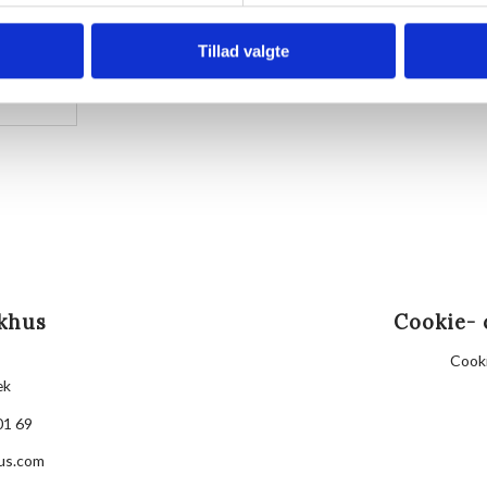
Husk din yogamåtte.
Kom gerne 15 minutter før, så du kan finde dig til ret
Tillad valgte
Hvis det er dårligt vejr, er vi indendørs på Villa Stra
khus
Cookie- 
Cooki
æk
01 69
us.com