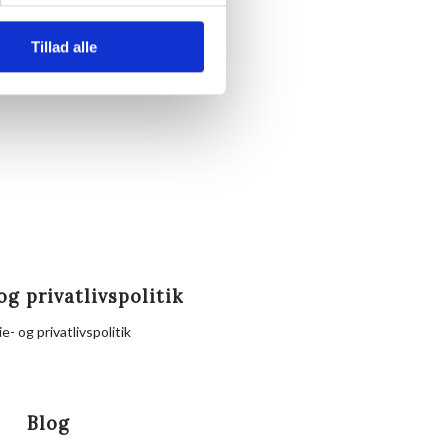
te.
Tillad alle
nd eller Hornbækhus.
og privatlivspolitik
e- og privatlivspolitik
Blog