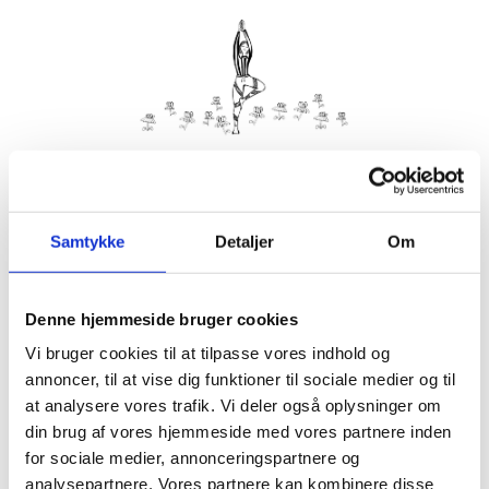
Kom med morgenhår og tag din nabo eller bedste ven under
armen og vær med til yoga i haven på Villa Strand.
Samtykke
Detaljer
Om
Husk din yogamåtte.
Kom gerne 15 minutter før, så du kan finde dig til rette.
Denne hjemmeside bruger cookies
Hvis det er dårligt vejr, er vi indendørs på Villa Strand eller
Hornbækhus.
Vi bruger cookies til at tilpasse vores indhold og
annoncer, til at vise dig funktioner til sociale medier og til
at analysere vores trafik. Vi deler også oplysninger om
din brug af vores hjemmeside med vores partnere inden
for sociale medier, annonceringspartnere og
Info
Tilmelding
analysepartnere. Vores partnere kan kombinere disse