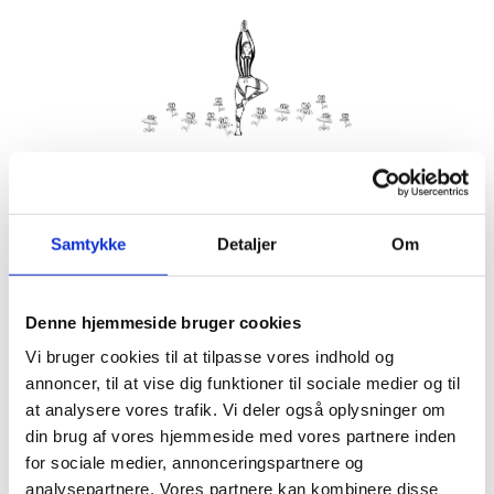
Kom med morgenhår og tag din nabo eller bedste ven under
armen og vær med til yoga i haven på Villa Strand.
Samtykke
Detaljer
Om
Husk din yogamåtte.
Kom gerne 15 minutter før, så du kan finde dig til rette.
Denne hjemmeside bruger cookies
Hvis det er dårligt vejr, er vi indendørs på Villa Strand eller
Hornbækhus.
Vi bruger cookies til at tilpasse vores indhold og
annoncer, til at vise dig funktioner til sociale medier og til
at analysere vores trafik. Vi deler også oplysninger om
din brug af vores hjemmeside med vores partnere inden
for sociale medier, annonceringspartnere og
Info
Tilmelding
analysepartnere. Vores partnere kan kombinere disse