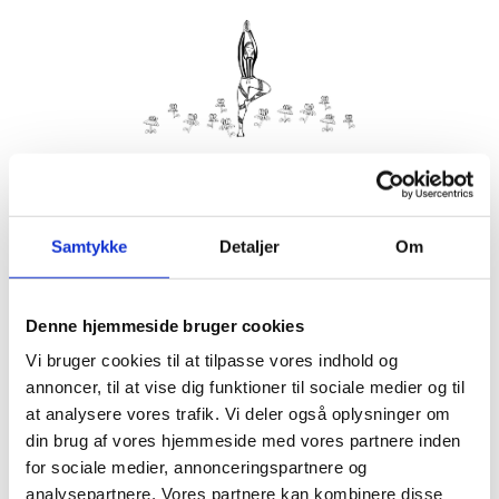
Kom med morgenhår og tag din nabo eller bedste ven under
armen og vær med til yoga i haven på Villa Strand.
Samtykke
Detaljer
Om
Husk din yogamåtte.
Kom gerne 15 minutter før, så du kan finde dig til rette.
Denne hjemmeside bruger cookies
Hvis det er dårligt vejr, er vi indendørs på Villa Strand eller
Hornbækhus.
Vi bruger cookies til at tilpasse vores indhold og
annoncer, til at vise dig funktioner til sociale medier og til
at analysere vores trafik. Vi deler også oplysninger om
din brug af vores hjemmeside med vores partnere inden
for sociale medier, annonceringspartnere og
Info
Tilmelding
analysepartnere. Vores partnere kan kombinere disse