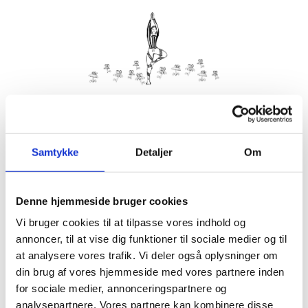
Kom med morgenhår og tag din nabo eller bedste ven under
armen og vær med til yoga i haven på Villa Strand.
Samtykke
Detaljer
Om
Husk din yogamåtte.
Kom gerne 15 minutter før, så du kan finde dig til rette.
Denne hjemmeside bruger cookies
Hvis det er dårligt vejr, er vi indendørs på Villa Strand eller
Hornbækhus.
Vi bruger cookies til at tilpasse vores indhold og
annoncer, til at vise dig funktioner til sociale medier og til
at analysere vores trafik. Vi deler også oplysninger om
din brug af vores hjemmeside med vores partnere inden
for sociale medier, annonceringspartnere og
Info
Tilmelding
analysepartnere. Vores partnere kan kombinere disse