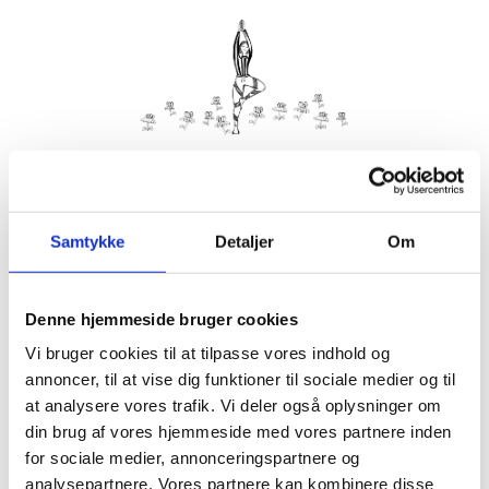
Kom med morgenhår og tag din nabo eller bedste ven under
armen og vær med til yoga i haven på Villa Strand.
Samtykke
Detaljer
Om
Husk din yogamåtte.
Kom gerne 15 minutter før, så du kan finde dig til rette.
Denne hjemmeside bruger cookies
Hvis det er dårligt vejr, er vi indendørs på Villa Strand eller
Hornbækhus.
Vi bruger cookies til at tilpasse vores indhold og
annoncer, til at vise dig funktioner til sociale medier og til
at analysere vores trafik. Vi deler også oplysninger om
din brug af vores hjemmeside med vores partnere inden
for sociale medier, annonceringspartnere og
Info
Tilmelding
analysepartnere. Vores partnere kan kombinere disse