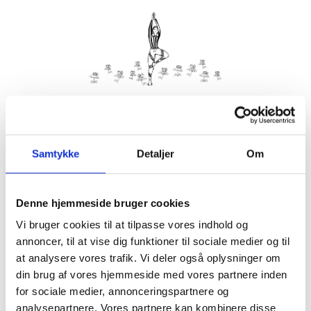
Kom med morgenhår og tag din nabo eller bedste ven under
armen og vær med til yoga i haven på Villa Strand.
Samtykke
Detaljer
Om
Husk din yogamåtte.
Kom gerne 15 minutter før, så du kan finde dig til rette.
Denne hjemmeside bruger cookies
Hvis det er dårligt vejr, er vi indendørs på Villa Strand eller
Hornbækhus.
Vi bruger cookies til at tilpasse vores indhold og
annoncer, til at vise dig funktioner til sociale medier og til
at analysere vores trafik. Vi deler også oplysninger om
din brug af vores hjemmeside med vores partnere inden
for sociale medier, annonceringspartnere og
Info
Tilmelding
analysepartnere. Vores partnere kan kombinere disse