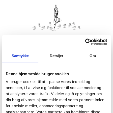
Kom med morgenhår og tag din nabo eller bedste ven under
armen og vær med til yoga i haven på Villa Strand.
Samtykke
Detaljer
Om
Husk din yogamåtte.
Kom gerne 15 minutter før, så du kan finde dig til rette.
Denne hjemmeside bruger cookies
Hvis det er dårligt vejr, er vi indendørs på Villa Strand eller
Hornbækhus.
Vi bruger cookies til at tilpasse vores indhold og
annoncer, til at vise dig funktioner til sociale medier og til
at analysere vores trafik. Vi deler også oplysninger om
din brug af vores hjemmeside med vores partnere inden
for sociale medier, annonceringspartnere og
Info
Tilmelding
analysepartnere. Vores partnere kan kombinere disse