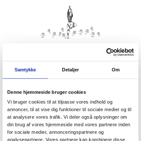
Kom med morgenhår og tag din nabo eller bedste ven under
armen og vær med til yoga i haven på Villa Strand.
Samtykke
Detaljer
Om
Husk din yogamåtte.
Kom gerne 15 minutter før, så du kan finde dig til rette.
Denne hjemmeside bruger cookies
Hvis det er dårligt vejr, er vi indendørs på Villa Strand eller
Hornbækhus.
Vi bruger cookies til at tilpasse vores indhold og
annoncer, til at vise dig funktioner til sociale medier og til
at analysere vores trafik. Vi deler også oplysninger om
din brug af vores hjemmeside med vores partnere inden
for sociale medier, annonceringspartnere og
Info
Tilmelding
analysepartnere. Vores partnere kan kombinere disse