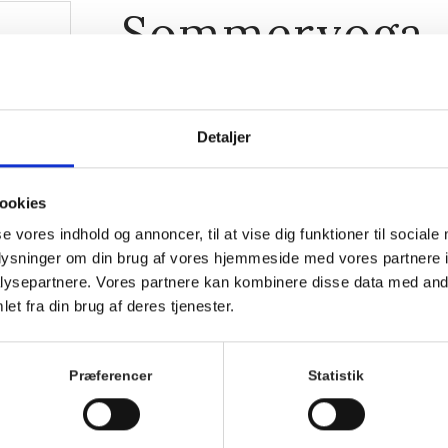
Sommeryoga
28. juni 2026, 9:00
-
10:00
Detaljer
ookies
se vores indhold og annoncer, til at vise dig funktioner til sociale
oplysninger om din brug af vores hjemmeside med vores partnere i
ysepartnere. Vores partnere kan kombinere disse data med andr
et fra din brug af deres tjenester.
Præferencer
Statistik
sværre
 ved
Kom med morgenhår og tag din nabo eller bedste ven
Villa Strand.