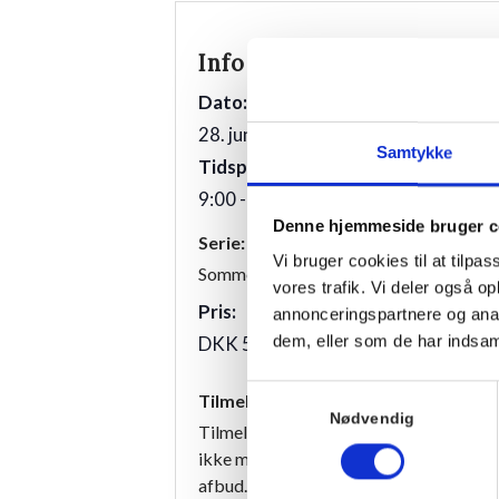
Info
Sted
Villa Strand
Dato:
Kystvej 12
28. juni 2026
Samtykke
3100
Tidspunkt:
9:00 - 10:00
Denne hjemmeside bruger c
Serie:
Vi bruger cookies til at tilpas
Sommeryoga
vores trafik. Vi deler også 
Pris:
annonceringspartnere og anal
dem, eller som de har indsaml
DKK 50,00
Samtykkevalg
Tilmelding
Nødvendig
Tilmeldingen er bindende, og vi har de
ikke mulighed for at refundere beløbet
afbud.