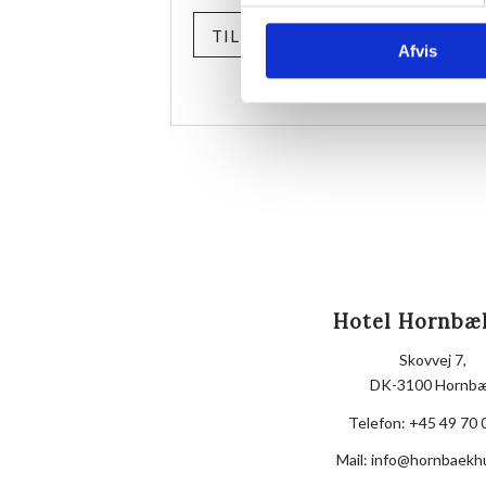
TILMELD
Afvis
Hotel Hornbæ
Skovvej 7,
DK-3100 Hornb
Telefon:
+45 49 70 
Mail:
info@hornbaekh