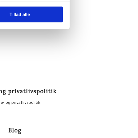
te.
Tillad alle
nd eller Hornbækhus.
og privatlivspolitik
e- og privatlivspolitik
Blog