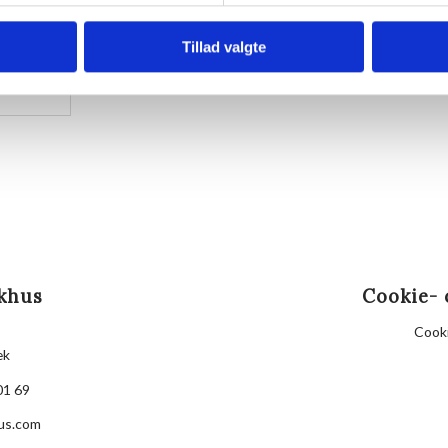
Husk din yogamåtte.
Kom gerne 15 minutter før, så du kan finde dig til ret
Tillad valgte
Hvis det er dårligt vejr, er vi indendørs på Villa Stra
khus
Cookie- 
Cooki
æk
01 69
us.com