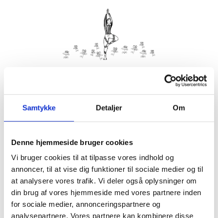
Kom med morgenhår og tag din nabo eller bedste ven under
armen og vær med til yoga i haven på Villa Strand.
Samtykke
Detaljer
Om
Husk din yogamåtte.
Kom gerne 15 minutter før, så du kan finde dig til rette.
Denne hjemmeside bruger cookies
Hvis det er dårligt vejr, er vi indendørs på Villa Strand eller
Hornbækhus.
Vi bruger cookies til at tilpasse vores indhold og
annoncer, til at vise dig funktioner til sociale medier og til
at analysere vores trafik. Vi deler også oplysninger om
din brug af vores hjemmeside med vores partnere inden
for sociale medier, annonceringspartnere og
Info
Tilmelding
analysepartnere. Vores partnere kan kombinere disse