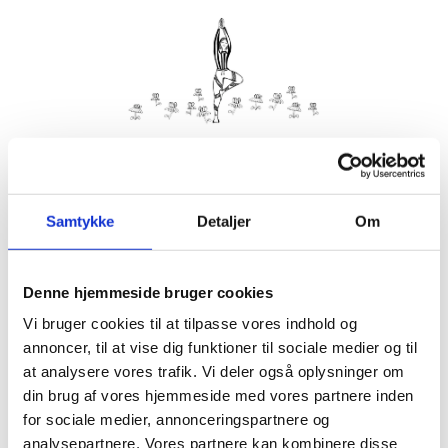
Kom med morgenhår og tag din nabo eller bedste ven under
armen og vær med til yoga i haven på Villa Strand.
Samtykke
Detaljer
Om
Husk din yogamåtte.
Kom gerne 15 minutter før, så du kan finde dig til rette.
Denne hjemmeside bruger cookies
Hvis det er dårligt vejr, er vi indendørs på Villa Strand eller
Hornbækhus.
Vi bruger cookies til at tilpasse vores indhold og
annoncer, til at vise dig funktioner til sociale medier og til
at analysere vores trafik. Vi deler også oplysninger om
din brug af vores hjemmeside med vores partnere inden
for sociale medier, annonceringspartnere og
Info
Tilmelding
analysepartnere. Vores partnere kan kombinere disse