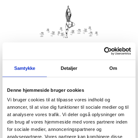
Kom med morgenhår og tag din nabo eller bedste ven under
armen og vær med til yoga i haven på Villa Strand.
Samtykke
Detaljer
Om
Husk din yogamåtte.
Kom gerne 15 minutter før, så du kan finde dig til rette.
Denne hjemmeside bruger cookies
Hvis det er dårligt vejr, er vi indendørs på Villa Strand eller
Hornbækhus.
Vi bruger cookies til at tilpasse vores indhold og
annoncer, til at vise dig funktioner til sociale medier og til
at analysere vores trafik. Vi deler også oplysninger om
din brug af vores hjemmeside med vores partnere inden
for sociale medier, annonceringspartnere og
Info
Tilmelding
analysepartnere. Vores partnere kan kombinere disse