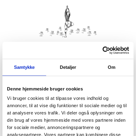
Kom med morgenhår og tag din nabo eller bedste ven under
armen og vær med til yoga i haven på Villa Strand.
Samtykke
Detaljer
Om
Husk din yogamåtte.
Kom gerne 15 minutter før, så du kan finde dig til rette.
Denne hjemmeside bruger cookies
Hvis det er dårligt vejr, er vi indendørs på Villa Strand eller
Hornbækhus.
Vi bruger cookies til at tilpasse vores indhold og
annoncer, til at vise dig funktioner til sociale medier og til
at analysere vores trafik. Vi deler også oplysninger om
din brug af vores hjemmeside med vores partnere inden
for sociale medier, annonceringspartnere og
Info
Tilmelding
analysepartnere. Vores partnere kan kombinere disse