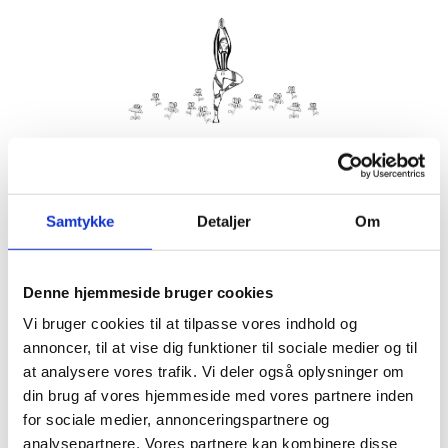
Kom med morgenhår og tag din nabo eller bedste ven under
armen og vær med til yoga i haven på Villa Strand.
Samtykke
Detaljer
Om
Husk din yogamåtte.
Kom gerne 15 minutter før, så du kan finde dig til rette.
Denne hjemmeside bruger cookies
Hvis det er dårligt vejr, er vi indendørs på Villa Strand eller
Hornbækhus.
Vi bruger cookies til at tilpasse vores indhold og
annoncer, til at vise dig funktioner til sociale medier og til
at analysere vores trafik. Vi deler også oplysninger om
din brug af vores hjemmeside med vores partnere inden
for sociale medier, annonceringspartnere og
Info
Tilmelding
analysepartnere. Vores partnere kan kombinere disse