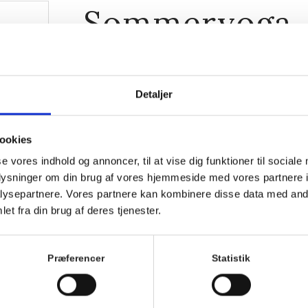
Sommeryoga
28. juni 2026, 9:00
-
10:00
Detaljer
ookies
se vores indhold og annoncer, til at vise dig funktioner til sociale
oplysninger om din brug af vores hjemmeside med vores partnere i
ysepartnere. Vores partnere kan kombinere disse data med andr
et fra din brug af deres tjenester.
Præferencer
Statistik
sværre
 ved
Kom med morgenhår og tag din nabo eller bedste ven
Villa Strand.