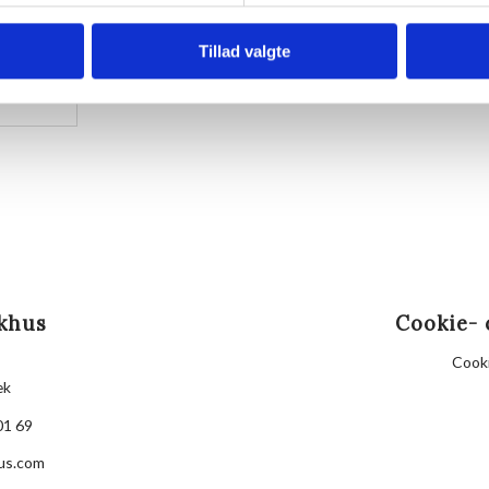
Husk din yogamåtte.
Kom gerne 15 minutter før, så du kan finde dig til ret
Tillad valgte
Hvis det er dårligt vejr, er vi indendørs på Villa Stra
khus
Cookie- 
Cooki
æk
01 69
us.com