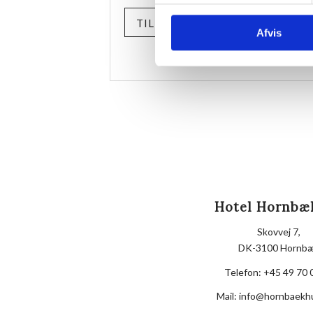
TILMELD
Afvis
Hotel Hornbæ
Skovvej 7,
DK-3100 Hornb
Telefon:
+45 49 70 
Mail:
info@hornbaekh