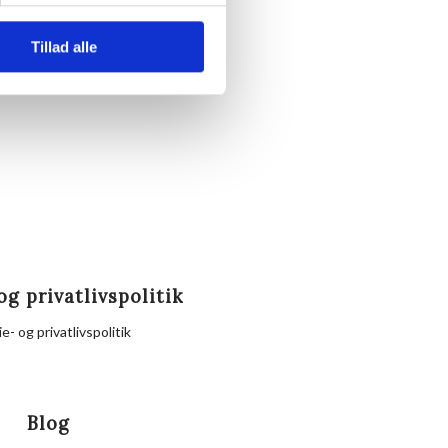
te.
Tillad alle
nd eller Hornbækhus.
og privatlivspolitik
e- og privatlivspolitik
Blog