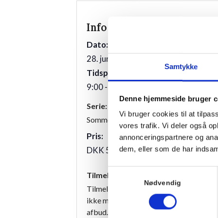
Info
Sted
Villa Strand
Dato:
Kystvej 12
28. juni 2026
Samtykke
3100
Tidspunkt:
9:00 - 10:00
Denne hjemmeside bruger c
Serie:
Vi bruger cookies til at tilpas
Sommeryoga
vores trafik. Vi deler også 
Pris:
annonceringspartnere og anal
dem, eller som de har indsaml
DKK 50,00
Samtykkevalg
Tilmelding
Nødvendig
Tilmeldingen er bindende, og vi har de
ikke mulighed for at refundere beløbet
afbud.