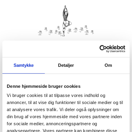
Kom med morgenhår og tag din nabo eller bedste ven under
armen og vær med til yoga i haven på Villa Strand.
Samtykke
Detaljer
Om
Husk din yogamåtte.
Kom gerne 15 minutter før, så du kan finde dig til rette.
Denne hjemmeside bruger cookies
Hvis det er dårligt vejr, er vi indendørs på Villa Strand eller
Hornbækhus.
Vi bruger cookies til at tilpasse vores indhold og
annoncer, til at vise dig funktioner til sociale medier og til
at analysere vores trafik. Vi deler også oplysninger om
din brug af vores hjemmeside med vores partnere inden
for sociale medier, annonceringspartnere og
Info
Tilmelding
analysepartnere. Vores partnere kan kombinere disse