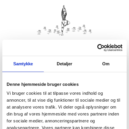
Kom med morgenhår og tag din nabo eller bedste ven under
armen og vær med til yoga i haven på Villa Strand.
Samtykke
Detaljer
Om
Husk din yogamåtte.
Kom gerne 15 minutter før, så du kan finde dig til rette.
Denne hjemmeside bruger cookies
Hvis det er dårligt vejr, er vi indendørs på Villa Strand eller
Hornbækhus.
Vi bruger cookies til at tilpasse vores indhold og
annoncer, til at vise dig funktioner til sociale medier og til
at analysere vores trafik. Vi deler også oplysninger om
din brug af vores hjemmeside med vores partnere inden
for sociale medier, annonceringspartnere og
Info
Tilmelding
analysepartnere. Vores partnere kan kombinere disse