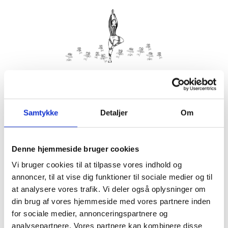
Kom med morgenhår og tag din nabo eller bedste ven under
armen og vær med til yoga i haven på Villa Strand.
Samtykke
Detaljer
Om
Husk din yogamåtte.
Kom gerne 15 minutter før, så du kan finde dig til rette.
Denne hjemmeside bruger cookies
Hvis det er dårligt vejr, er vi indendørs på Villa Strand eller
Hornbækhus.
Vi bruger cookies til at tilpasse vores indhold og
annoncer, til at vise dig funktioner til sociale medier og til
at analysere vores trafik. Vi deler også oplysninger om
din brug af vores hjemmeside med vores partnere inden
for sociale medier, annonceringspartnere og
Info
Tilmelding
analysepartnere. Vores partnere kan kombinere disse