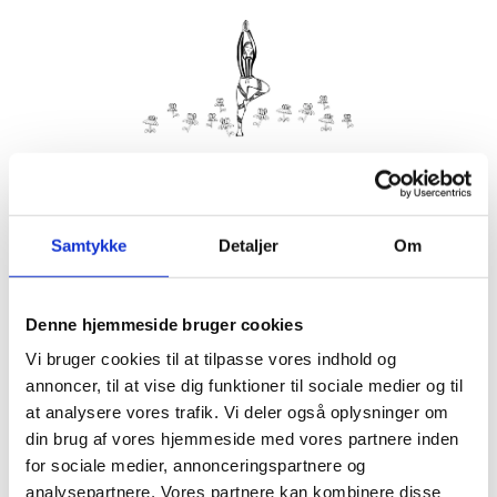
Kom med morgenhår og tag din nabo eller bedste ven under
armen og vær med til yoga i haven på Villa Strand.
Samtykke
Detaljer
Om
Husk din yogamåtte.
Kom gerne 15 minutter før, så du kan finde dig til rette.
Denne hjemmeside bruger cookies
Hvis det er dårligt vejr, er vi indendørs på Villa Strand eller
Hornbækhus.
Vi bruger cookies til at tilpasse vores indhold og
annoncer, til at vise dig funktioner til sociale medier og til
at analysere vores trafik. Vi deler også oplysninger om
din brug af vores hjemmeside med vores partnere inden
for sociale medier, annonceringspartnere og
Info
Tilmelding
analysepartnere. Vores partnere kan kombinere disse