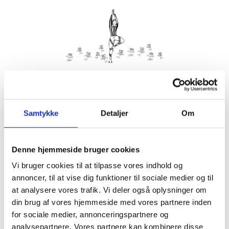
Kom med morgenhår og tag din nabo eller bedste ven under
armen og vær med til yoga i haven på Villa Strand.
Samtykke
Detaljer
Om
Husk din yogamåtte.
Kom gerne 15 minutter før, så du kan finde dig til rette.
Denne hjemmeside bruger cookies
Hvis det er dårligt vejr, er vi indendørs på Villa Strand eller
Hornbækhus.
Vi bruger cookies til at tilpasse vores indhold og
annoncer, til at vise dig funktioner til sociale medier og til
at analysere vores trafik. Vi deler også oplysninger om
din brug af vores hjemmeside med vores partnere inden
for sociale medier, annonceringspartnere og
Info
Tilmelding
analysepartnere. Vores partnere kan kombinere disse