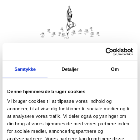
Kom med morgenhår og tag din nabo eller bedste ven under
armen og vær med til yoga i haven på Villa Strand.
Samtykke
Detaljer
Om
Husk din yogamåtte.
Kom gerne 15 minutter før, så du kan finde dig til rette.
Denne hjemmeside bruger cookies
Hvis det er dårligt vejr, er vi indendørs på Villa Strand eller
Hornbækhus.
Vi bruger cookies til at tilpasse vores indhold og
annoncer, til at vise dig funktioner til sociale medier og til
at analysere vores trafik. Vi deler også oplysninger om
din brug af vores hjemmeside med vores partnere inden
for sociale medier, annonceringspartnere og
Info
Tilmelding
analysepartnere. Vores partnere kan kombinere disse