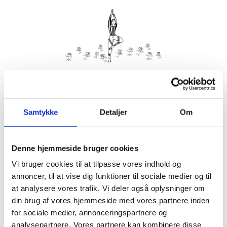
Kom med morgenhår og tag din nabo eller bedste ven under
armen og vær med til yoga i haven på Villa Strand.
Samtykke
Detaljer
Om
Husk din yogamåtte.
Kom gerne 15 minutter før, så du kan finde dig til rette.
Denne hjemmeside bruger cookies
Hvis det er dårligt vejr, er vi indendørs på Villa Strand eller
Hornbækhus.
Vi bruger cookies til at tilpasse vores indhold og
annoncer, til at vise dig funktioner til sociale medier og til
at analysere vores trafik. Vi deler også oplysninger om
din brug af vores hjemmeside med vores partnere inden
for sociale medier, annonceringspartnere og
Info
Tilmelding
analysepartnere. Vores partnere kan kombinere disse