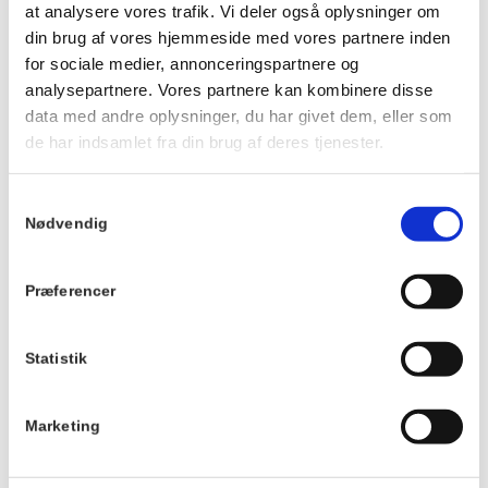
Minimum 24 timers annullering, da kokkene allerede her går
at analysere vores trafik. Vi deler også oplysninger om
igang med bagværket.
din brug af vores hjemmeside med vores partnere inden
for sociale medier, annonceringspartnere og
analysepartnere. Vores partnere kan kombinere disse
Info
data med andre oplysninger, du har givet dem, eller som
TILMELD
de har indsamlet fra din brug af deres tjenester.
Dato:
2. marts 2026
Samtykkevalg
Tidspunkt:
Nødvendig
14:45 - 17:15
Serie:
Præferencer
Afternoon Tea
Statistik
Pris:
DKK 185,00
Sted
Marketing
Hornbækhus
Skovvej 7