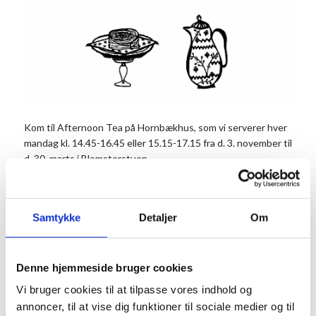
Kom til Afternoon Tea på Hornbækhus, som vi serverer hver
mandag kl. 14.45-16.45 eller 15.15-17.15 fra d. 3. november til
d. 30. marts i Blomsterstuen.
Glæd dig til scones med lemon curd og appelsinmarmelade,
mariebolle med sprød top og jordbærcreme, hvid
chokoladebrownie med brunet smør og citron, sandwich med
Samtykke
Detaljer
Om
saltet agurk og flødeost. Hertil får du kaffe/the og ét glas
bobler.
Traktementet bestilles og forudbetales ved reservation.
Denne hjemmeside bruger cookies
Prisen er 185 kr. pr. person, og skal bestilles til min. 2
Vi bruger cookies til at tilpasse vores indhold og
personer.
annoncer, til at vise dig funktioner til sociale medier og til