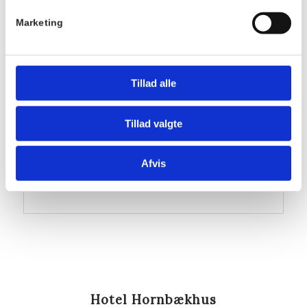
Serie:
TILMELD
Marketing
Bordtennisturnering
på Villa Strand
Tillad alle
Pris:
Gratis
Sted
Tillad valgte
Villa Strand
Kystvej 12
Afvis
3100
Hotel Hornbækhus