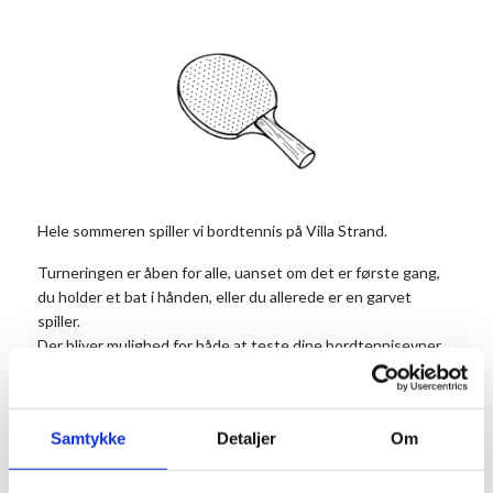
Hele sommeren spiller vi bordtennis på Villa Strand.
Turneringen er åben for alle, uanset om det er første gang,
du holder et bat i hånden, eller du allerede er en garvet
spiller.
Der bliver mulighed for både at teste dine bordtennisevner,
lære nye tips og tricks og måske finde en ny doublemakker,
når Birger Landø faciliterer sommerens
bordtennisturneringer.
Samtykke
Detaljer
Om
Der vil være en præmie til dagens vinder.
Vi har bordtennisbat og bolde, du kan låne, men du er også