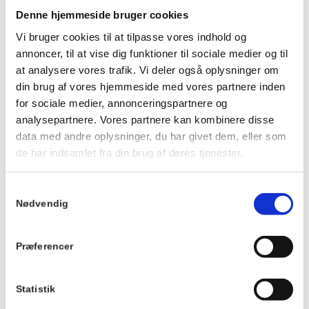
velkommen til at tage dit eget med.
Denne hjemmeside bruger cookies
Alle kan være med, og det er gratis at deltage.
Vi bruger cookies til at tilpasse vores indhold og
For at sikre dig en af de 16 pladser omkring bordet, kræver
annoncer, til at vise dig funktioner til sociale medier og til
det dog, at du tilmelder dig her.
at analysere vores trafik. Vi deler også oplysninger om
Vi mødes kl. 13.45 på Villa Strand. Vi spiller udendørs, men
din brug af vores hjemmeside med vores partnere inden
hvis vejret er dårligt, rykker vi indendørs på Villa Strand.
for sociale medier, annonceringspartnere og
analysepartnere. Vores partnere kan kombinere disse
Ønsker du noget at spise, er der mulighed for både at spise
data med andre oplysninger, du har givet dem, eller som
frokost på Hornbækhus inden turneringen og deltage i
de har indsamlet fra din brug af deres tjenester.
aftenens fællesspisning kl. 19.00. Se menuer og reserver
plads
HER.
Samtykkevalg
Nødvendig
Info
Tilmelding
Dato:
Der er gratis at
Præferencer
deltage, men
24. juli 2026
tilmelding er
Tidspunkt:
Statistik
nødvendig.
14:00 - 16:00