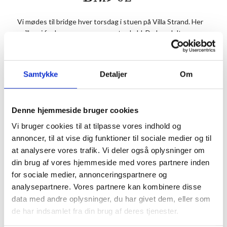
Vi mødes til bridge hver torsdag i stuen på Villa Strand. Her
spiller vi for hyggen og samværets skyld. Du kan deltage en
eller flere gange alt afhængig af hvor lysten på bridge, du er
(eller bliver).
Bridge eksperten Pia glæder sig til at afholde turneringer og
Samtykke
Detaljer
Om
undervise nye og gamle bridgespillere.
Du kan også tage på bridgeophold. Se opholdet
HER
.
Denne hjemmeside bruger cookies
Vi glæder os til at spille med jer.
Vi bruger cookies til at tilpasse vores indhold og
annoncer, til at vise dig funktioner til sociale medier og til
Info
at analysere vores trafik. Vi deler også oplysninger om
Tilmelding
din brug af vores hjemmeside med vores partnere inden
Dato:
Tilmelding senest 2
for sociale medier, annonceringspartnere og
timer før til mail:
21. januar 2027
analysepartnere. Vores partnere kan kombinere disse
lspjacobsen@mail.te
Tidspunkt:
data med andre oplysninger, du har givet dem, eller som
le.dk, skriv om du
de har indsamlet fra din brug af deres tjenester.
13:00 - 16:00
ønsker undervisning