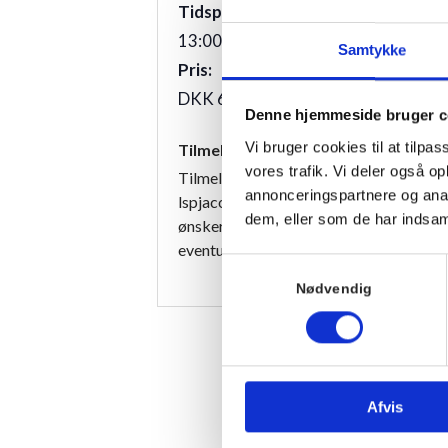
3100
Tidspunkt:
13:00 - 16:00
Samtykke
Pris:
DKK 60
Denne hjemmeside bruger c
Vi bruger cookies til at tilpas
Tilmelding
vores trafik. Vi deler også 
Tilmelding senest 2 timer før til mail:
annonceringspartnere og anal
lspjacobsen@mail.tele.dk, skriv om du
dem, eller som de har indsaml
ønsker undervisning eller turnering. Ved
eventuelle spørgsmål: tlf. 21338954
Samtykkevalg
Nødvendig
Afvis