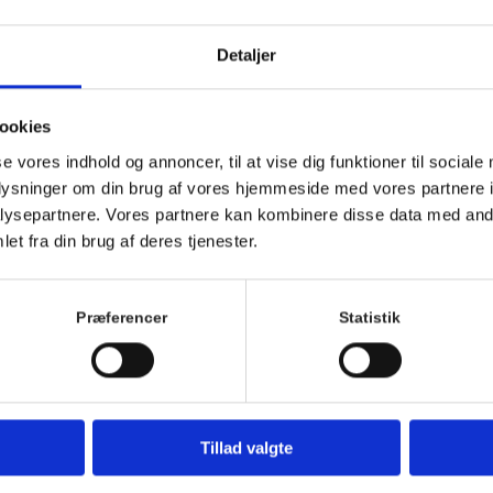
Detaljer
ookies
se vores indhold og annoncer, til at vise dig funktioner til sociale
oplysninger om din brug af vores hjemmeside med vores partnere i
ysepartnere. Vores partnere kan kombinere disse data med andr
et fra din brug af deres tjenester.
Vi mødes til bridge hver torsdag i stuen på Villa Str
Præferencer
Statistik
skyld. Du kan deltage en eller flere gange alt afhængig 
Bridge eksperten Pia glæder sig til at afholde turner
Du kan også tage på bridgeophold. Se opholdet
HER
.
Vi glæder os til at spille med jer.
Tillad valgte