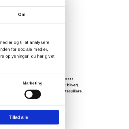
Om
 medier og til at analysere
nden for sociale medier,
e oplysninger, du har givet
and. Her spiller vi for hyggen og samværets
Marketing
af hvor lysten på bridge, du er (eller bliver).
inger og undervise nye og gamle bridgespillere.
Tillad alle