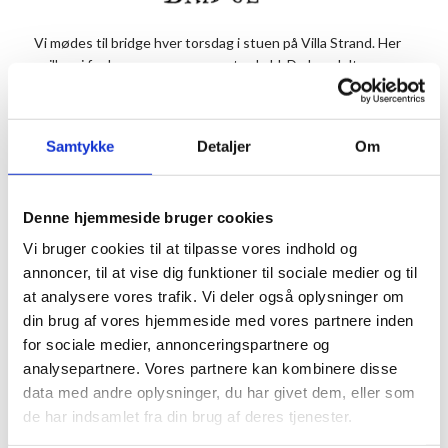
Vi mødes til bridge hver torsdag i stuen på Villa Strand. Her
spiller vi for hyggen og samværets skyld. Du kan deltage en
eller flere gange alt afhængig af hvor lysten på bridge, du er
(eller bliver).
Bridge eksperten Pia glæder sig til at afholde turneringer og
Samtykke
Detaljer
Om
undervise nye og gamle bridgespillere.
Du kan også tage på bridgeophold. Se opholdet
HER
.
Denne hjemmeside bruger cookies
Vi glæder os til at spille med jer.
Vi bruger cookies til at tilpasse vores indhold og
annoncer, til at vise dig funktioner til sociale medier og til
Info
at analysere vores trafik. Vi deler også oplysninger om
Tilmelding
din brug af vores hjemmeside med vores partnere inden
Dato:
Tilmelding senest 2
for sociale medier, annonceringspartnere og
timer før til mail:
24. juni 2027
analysepartnere. Vores partnere kan kombinere disse
lspjacobsen@mail.te
Tidspunkt:
data med andre oplysninger, du har givet dem, eller som
le.dk, skriv om du
de har indsamlet fra din brug af deres tjenester.
13:00 - 16:00
ønsker undervisning