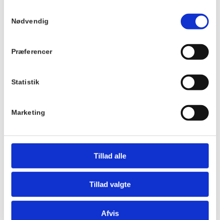
Pris:
eller turnering. Ved
Samtykkevalg
DKK 60
eventuelle
Nødvendig
spørgsmål: tlf.
21338954
Præferencer
Sted
Villa Strand
Statistik
Kystvej 12
3100
Marketing
Tillad alle
Tillad valgte
Hotel Hornbækhus
Skovvej 7,
Afvis
DK-3100 Hornbæk