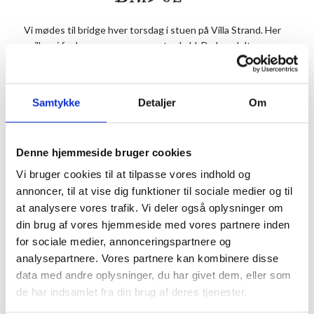
Vi mødes til bridge hver torsdag i stuen på Villa Strand. Her
spiller vi for hyggen og samværets skyld. Du kan deltage en
eller flere gange alt afhængig af hvor lysten på bridge, du er
(eller bliver).
Bridge eksperten Pia glæder sig til at afholde turneringer og
Samtykke
Detaljer
Om
undervise nye og gamle bridgespillere.
Du kan også tage på bridgeophold. Se opholdet
HER
.
Denne hjemmeside bruger cookies
Vi glæder os til at spille med jer.
Vi bruger cookies til at tilpasse vores indhold og
annoncer, til at vise dig funktioner til sociale medier og til
Info
at analysere vores trafik. Vi deler også oplysninger om
Tilmelding
din brug af vores hjemmeside med vores partnere inden
Dato:
Tilmelding senest 2
for sociale medier, annonceringspartnere og
timer før til mail:
1. juli 2027
analysepartnere. Vores partnere kan kombinere disse
lspjacobsen@mail.te
Tidspunkt:
data med andre oplysninger, du har givet dem, eller som
le.dk, skriv om du
de har indsamlet fra din brug af deres tjenester.
13:00 - 16:00
ønsker undervisning