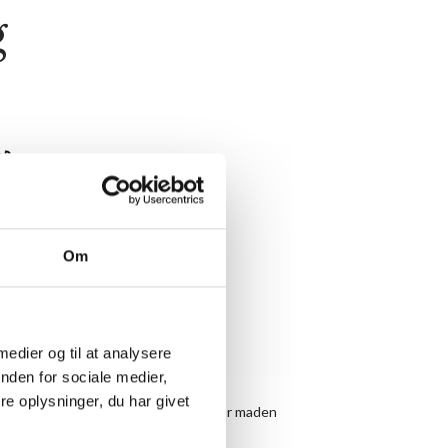
g
Om
 medier og til at analysere
nden for sociale medier,
e oplysninger, du har givet
llesspisning hver aften kl. 19.00, hvor maden