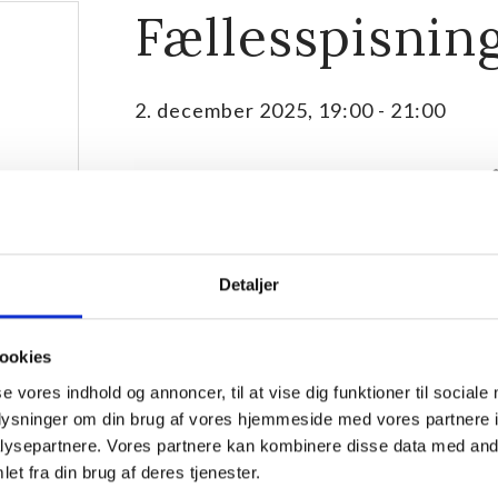
Fællesspisnin
2. december 2025, 19:00
-
21:00
Detaljer
ookies
se vores indhold og annoncer, til at vise dig funktioner til sociale
oplysninger om din brug af vores hjemmeside med vores partnere i
ysepartnere. Vores partnere kan kombinere disse data med andr
Vi spiser sammen ved spisestuens plankeborde til fæ
et fra din brug af deres tjenester.
serveres anrette på fade, der går rundt.