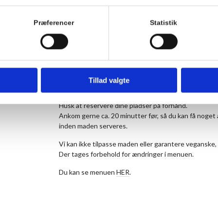
Køkkenet laver sæsonbetonet mad uden dogmer. Stil
Som udgangspunkt er menuen vegetarisk torsdag o
Præferencer
Statistik
siden.
Vi tilbyder dagligt et vegetarisk alternativ til dagens 
vegetarer i kommentarfeltet, når du bestiller dit bord
Prisen er 175 kr. for middagen pr. person og 50 kr. f
Tillad valgte
maden. Børn til og med 3 år betaler ikke.
Husk at reservere dine pladser på forhånd.
Ankom gerne ca. 20 minutter før, så du kan få noget 
inden maden serveres.
Vi kan ikke tilpasse maden eller garantere veganske, 
Der tages forbehold for ændringer i menuen.
Du kan se menuen
HER
.