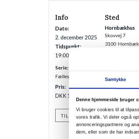
Info
Sted
Hornbækhus
Dato:
Skovvej 7
2. december 2025
3100
Hornbæk
Tidspunkt:
19:00 - 21:00
Telefon
+4549700169
Serie:
Fællesspisning
Samtykke
Pris:
DKK 175,00
Denne hjemmeside bruger c
Vi bruger cookies til at tilpas
TILMELD
vores trafik. Vi deler også 
annonceringspartnere og anal
dem, eller som de har indsaml