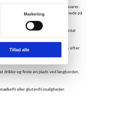
en er enkel og med fokus på gode råvarer.
g søndag. Find ugens menu længere nede på
Marketing
måltid. Det er vigtigt, at du noterer antal
.
or dessert. Dessert og kaffe kan købes efter
Tillad alle
at drikke og finde en plads ved langbordet,
mælkefri eller glutenfri muligheder.