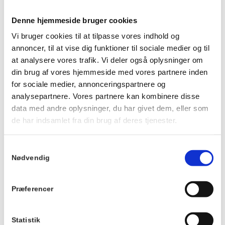
Prisen er 175 kr. for middagen pr. person og 50 kr. for
dessert. Dessert og kaffe kan købes efter maden. Børn til og
Denne hjemmeside bruger cookies
med 3 år betaler ikke.
Vi bruger cookies til at tilpasse vores indhold og
Husk at reservere dine pladser på forhånd.
annoncer, til at vise dig funktioner til sociale medier og til
Ankom gerne ca. 20 minutter før, så du kan få noget at drikke
at analysere vores trafik. Vi deler også oplysninger om
og finde en plads ved langbordet, inden maden serveres.
din brug af vores hjemmeside med vores partnere inden
Vi kan ikke tilpasse maden eller garantere veganske, mælkefri
for sociale medier, annonceringspartnere og
eller glutenfri muligheder.
analysepartnere. Vores partnere kan kombinere disse
Der tages forbehold for ændringer i menuen.
data med andre oplysninger, du har givet dem, eller som
de har indsamlet fra din brug af deres tjenester.
Du kan se menuen
HER
.
Samtykkevalg
Info
Nødvendig
TILMELD
Dato:
Præferencer
9. april 2026
Tidspunkt:
19:00 - 21:00
Statistik