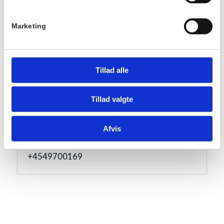
Serie:
Marketing
Fællesspisning
Pris:
DKK 175,00
Tillad alle
Sted
Hornbækhus
Tillad valgte
Skovvej 7
3100
Hornbæk
Afvis
Telefon
+4549700169