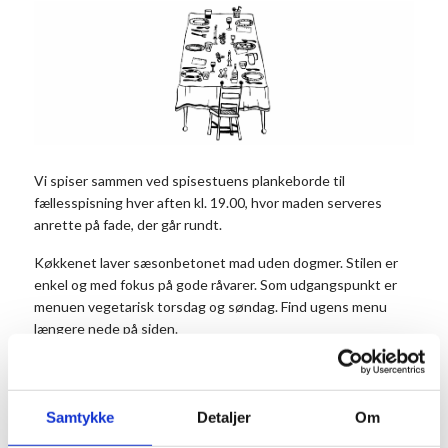
Vi spiser sammen ved spisestuens plankeborde til
fællesspisning hver aften kl. 19.00, hvor maden serveres
anrette på fade, der går rundt.
Køkkenet laver sæsonbetonet mad uden dogmer. Stilen er
enkel og med fokus på gode råvarer. Som udgangspunkt er
menuen vegetarisk torsdag og søndag. Find ugens menu
længere nede på siden.
Vi tilbyder dagligt et vegetarisk alternativ til dagens måltid.
Det er vigtigt, at du noterer antal vegetarer i
kommentarfeltet, når du bestiller dit bord.
Samtykke
Detaljer
Om