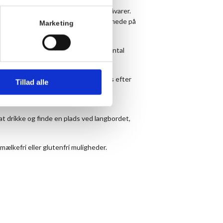
en er enkel og med fokus på gode råvarer.
g søndag. Find ugens menu længere nede på
Marketing
måltid. Det er vigtigt, at du noterer antal
.
or dessert. Dessert og kaffe kan købes efter
Tillad alle
at drikke og finde en plads ved langbordet,
mælkefri eller glutenfri muligheder.