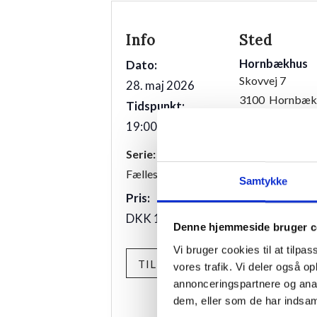
Info
Sted
Hornbækhus
Dato:
Skovvej 7
28. maj 2026
3100
Hornbæk
Tidspunkt:
19:00 - 21:00
Telefon
+4549700169
Serie:
Fællesspisning
Samtykke
Pris:
DKK 175,00
Denne hjemmeside bruger c
Vi bruger cookies til at tilpas
TILMELD
vores trafik. Vi deler også 
annonceringspartnere og anal
dem, eller som de har indsaml