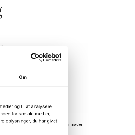
g
Om
 medier og til at analysere
nden for sociale medier,
e oplysninger, du har givet
llesspisning hver aften kl. 19.00, hvor maden