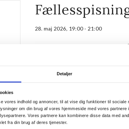
Fællesspisnin
28. maj 2026, 19:00
-
21:00
Detaljer
ookies
se vores indhold og annoncer, til at vise dig funktioner til sociale
oplysninger om din brug af vores hjemmeside med vores partnere i
ysepartnere. Vores partnere kan kombinere disse data med andr
Vi spiser sammen ved spisestuens plankeborde til fæ
et fra din brug af deres tjenester.
serveres anrette på fade, der går rundt.