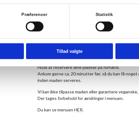
Køkkenet laver sæsonbetonet mad uden dogmer. Stil
Som udgangspunkt er menuen vegetarisk torsdag o
Præferencer
Statistik
siden.
Vi tilbyder dagligt et vegetarisk alternativ til dagens 
vegetarer i kommentarfeltet, når du bestiller dit bord
Prisen er 175 kr. for middagen pr. person og 50 kr. f
Tillad valgte
maden. Børn til og med 3 år betaler ikke.
Husk at reservere dine pladser på forhånd.
Ankom gerne ca. 20 minutter før, så du kan få noget 
inden maden serveres.
Vi kan ikke tilpasse maden eller garantere veganske, 
Der tages forbehold for ændringer i menuen.
Du kan se menuen
HER
.