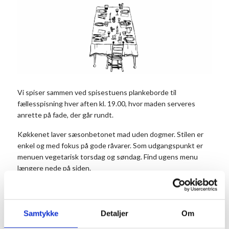
Vi spiser sammen ved spisestuens plankeborde til
fællesspisning hver aften kl. 19.00, hvor maden serveres
anrette på fade, der går rundt.
Køkkenet laver sæsonbetonet mad uden dogmer. Stilen er
enkel og med fokus på gode råvarer. Som udgangspunkt er
menuen vegetarisk torsdag og søndag. Find ugens menu
længere nede på siden.
Vi tilbyder dagligt et vegetarisk alternativ til dagens måltid.
Det er vigtigt, at du noterer antal vegetarer i
kommentarfeltet, når du bestiller dit bord.
Samtykke
Detaljer
Om