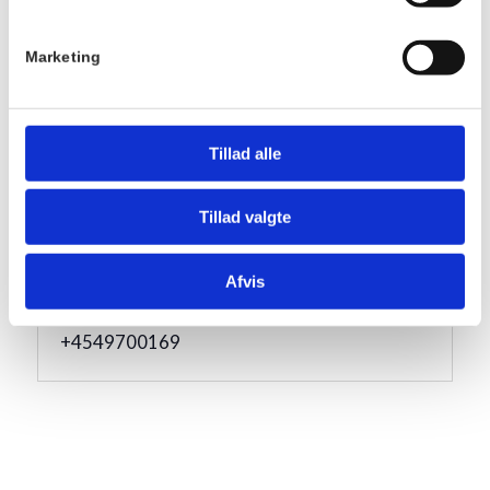
Serie:
Marketing
Fællesspisning
Pris:
DKK 175,00
Tillad alle
Sted
Hornbækhus
Tillad valgte
Skovvej 7
3100
Hornbæk
Afvis
Telefon
+4549700169