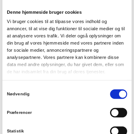
Prisen er 175 kr. for middagen pr. person og 50 kr. for
dessert. Dessert og kaffe kan købes efter maden. Børn til og
Denne hjemmeside bruger cookies
med 3 år betaler ikke.
Vi bruger cookies til at tilpasse vores indhold og
Husk at reservere dine pladser på forhånd.
annoncer, til at vise dig funktioner til sociale medier og til
Ankom gerne ca. 20 minutter før, så du kan få noget at drikke
at analysere vores trafik. Vi deler også oplysninger om
og finde en plads ved langbordet, inden maden serveres.
din brug af vores hjemmeside med vores partnere inden
Vi kan ikke tilpasse maden eller garantere veganske, mælkefri
for sociale medier, annonceringspartnere og
eller glutenfri muligheder.
analysepartnere. Vores partnere kan kombinere disse
Der tages forbehold for ændringer i menuen.
data med andre oplysninger, du har givet dem, eller som
de har indsamlet fra din brug af deres tjenester.
Du kan se menuen
HER
.
Samtykkevalg
Info
Nødvendig
TILMELD
Dato:
Præferencer
7. august 2026
Tidspunkt:
19:00 - 21:00
Statistik