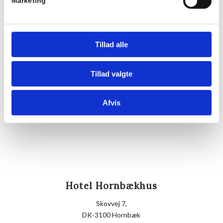
Pris:
Marketing
DKK 175,00
Sted
Hornbækhus
Tillad alle
Skovvej 7
3100
Hornbæk
Tillad valgte
Telefon
Afvis
+4549700169
Hotel Hornbækhus
Skovvej 7,
DK-3100 Hornbæk