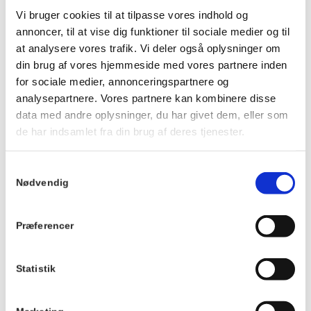
Ankom gerne ca. 20 minutter før, så du kan få noget at drikke
Vi bruger cookies til at tilpasse vores indhold og
og finde en plads ved langbordet, inden maden serveres.
annoncer, til at vise dig funktioner til sociale medier og til
Vi kan ikke tilpasse maden eller garantere veganske, mælkefri
at analysere vores trafik. Vi deler også oplysninger om
eller glutenfri muligheder.
din brug af vores hjemmeside med vores partnere inden
Der tages forbehold for ændringer i menuen.
for sociale medier, annonceringspartnere og
analysepartnere. Vores partnere kan kombinere disse
Du kan se menuen
HER
.
data med andre oplysninger, du har givet dem, eller som
de har indsamlet fra din brug af deres tjenester.
Info
TILMELD
Samtykkevalg
Dato:
Nødvendig
22. august 2026
Tidspunkt:
Præferencer
19:00 - 21:00
Serie:
Statistik
Fællesspisning