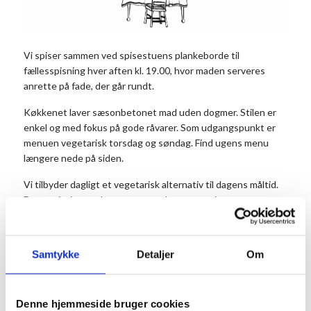
Vi spiser sammen ved spisestuens plankeborde til
fællesspisning hver aften kl. 19.00, hvor maden serveres
anrette på fade, der går rundt.
Køkkenet laver sæsonbetonet mad uden dogmer. Stilen er
enkel og med fokus på gode råvarer. Som udgangspunkt er
menuen vegetarisk torsdag og søndag. Find ugens menu
længere nede på siden.
Vi tilbyder dagligt et vegetarisk alternativ til dagens måltid.
Det er vigtigt, at du noterer antal vegetarer i
kommentarfeltet, når du bestiller dit bord.
Prisen er 175 kr. for middagen pr. person og 50 kr. for
Samtykke
Detaljer
Om
dessert. Dessert og kaffe kan købes efter maden. Børn til og
med 3 år betaler ikke.
Husk at reservere dine pladser på forhånd.
Denne hjemmeside bruger cookies