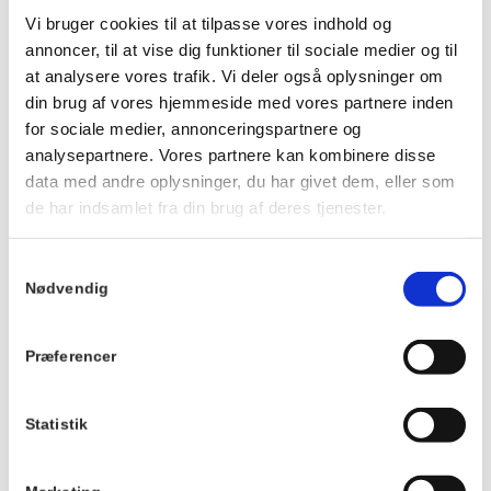
Ankom gerne ca. 20 minutter før, så du kan få noget at drikke
Vi bruger cookies til at tilpasse vores indhold og
og finde en plads ved langbordet, inden maden serveres.
annoncer, til at vise dig funktioner til sociale medier og til
Vi kan ikke tilpasse maden eller garantere veganske, mælkefri
at analysere vores trafik. Vi deler også oplysninger om
eller glutenfri muligheder.
din brug af vores hjemmeside med vores partnere inden
Der tages forbehold for ændringer i menuen.
for sociale medier, annonceringspartnere og
analysepartnere. Vores partnere kan kombinere disse
Du kan se menuen
HER
.
data med andre oplysninger, du har givet dem, eller som
de har indsamlet fra din brug af deres tjenester.
Info
TILMELD
Samtykkevalg
Dato:
Nødvendig
29. august 2026
Tidspunkt:
Præferencer
19:00 - 21:00
Serie:
Statistik
Fællesspisning