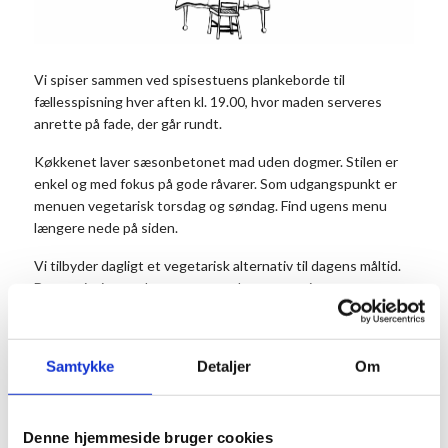
Vi spiser sammen ved spisestuens plankeborde til
fællesspisning hver aften kl. 19.00, hvor maden serveres
anrette på fade, der går rundt.
Køkkenet laver sæsonbetonet mad uden dogmer. Stilen er
enkel og med fokus på gode råvarer. Som udgangspunkt er
menuen vegetarisk torsdag og søndag. Find ugens menu
længere nede på siden.
Vi tilbyder dagligt et vegetarisk alternativ til dagens måltid.
Det er vigtigt, at du noterer antal vegetarer i
kommentarfeltet, når du bestiller dit bord.
Prisen er 175 kr. for middagen pr. person og 50 kr. for
Samtykke
Detaljer
Om
dessert. Dessert og kaffe kan købes efter maden. Børn til og
med 3 år betaler ikke.
Husk at reservere dine pladser på forhånd.
Denne hjemmeside bruger cookies