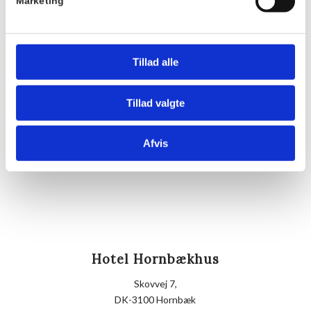
Pris:
Marketing
DKK 175,00
Sted
Hornbækhus
Tillad alle
Skovvej 7
3100
Hornbæk
Tillad valgte
Telefon
Afvis
+4549700169
Hotel Hornbækhus
Skovvej 7,
DK-3100 Hornbæk