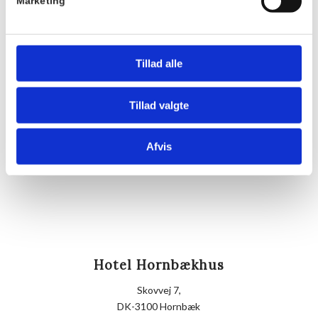
Pris:
Marketing
DKK 175,00
Sted
Hornbækhus
Tillad alle
Skovvej 7
3100
Hornbæk
Tillad valgte
Telefon
Afvis
+4549700169
Hotel Hornbækhus
Skovvej 7,
DK-3100 Hornbæk