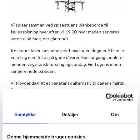
Vi spiser sammen ved spisestuens plankeborde til
fællesspisning hver aften kl. 19.00, hvor maden serveres
anrette på fade, der går rundt.
Køkkenet laver sæsonbetonet mad uden dogmer. Stilen er
enkel og med fokus på gode råvarer. Som udgangspunkt er
menuen vegetarisk torsdag og søndag. Find ugens menu
længere nede på siden.
Vi tilbyder dagligt et vegetarisk alternativ til dagens måltid.
Det er vigtigt, at du noterer antal vegetarer i
kommentarfeltet, når du bestiller dit bord.
Prisen er 175 kr. for middagen pr. person og 50 kr. for
Samtykke
Detaljer
Om
dessert. Dessert og kaffe kan købes efter maden. Børn til og
med 3 år betaler ikke.
Husk at reservere dine pladser på forhånd.
Denne hjemmeside bruger cookies