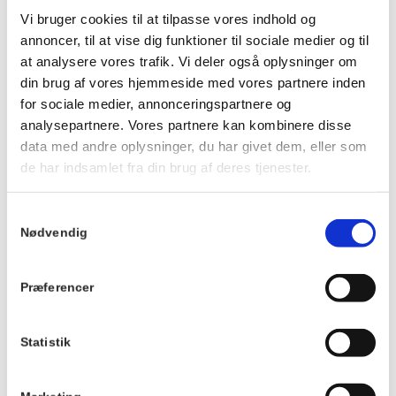
Ankom gerne ca. 20 minutter før, så du kan få noget at drikke
Vi bruger cookies til at tilpasse vores indhold og
og finde en plads ved langbordet, inden maden serveres.
annoncer, til at vise dig funktioner til sociale medier og til
Vi kan ikke tilpasse maden eller garantere veganske, mælkefri
at analysere vores trafik. Vi deler også oplysninger om
eller glutenfri muligheder.
din brug af vores hjemmeside med vores partnere inden
Der tages forbehold for ændringer i menuen.
for sociale medier, annonceringspartnere og
analysepartnere. Vores partnere kan kombinere disse
Du kan se menuen
HER
.
data med andre oplysninger, du har givet dem, eller som
de har indsamlet fra din brug af deres tjenester.
Info
TILMELD
Samtykkevalg
Dato:
Nødvendig
2. september 2026
Tidspunkt:
Præferencer
19:00 - 21:00
Serie:
Statistik
Fællesspisning