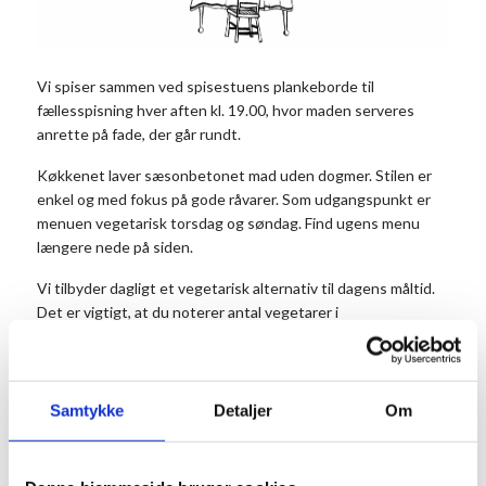
Vi spiser sammen ved spisestuens plankeborde til
fællesspisning hver aften kl. 19.00, hvor maden serveres
anrette på fade, der går rundt.
Køkkenet laver sæsonbetonet mad uden dogmer. Stilen er
enkel og med fokus på gode råvarer. Som udgangspunkt er
menuen vegetarisk torsdag og søndag. Find ugens menu
længere nede på siden.
Vi tilbyder dagligt et vegetarisk alternativ til dagens måltid.
Det er vigtigt, at du noterer antal vegetarer i
kommentarfeltet, når du bestiller dit bord.
Prisen er 175 kr. for middagen pr. person og 50 kr. for
dessert. Dessert og kaffe kan købes efter maden. Børn til og
Samtykke
Detaljer
Om
med 3 år betaler ikke.
Husk at reservere dine pladser på forhånd.