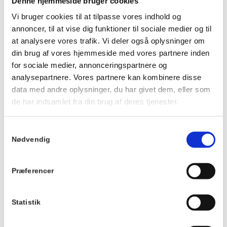
Denne hjemmeside bruger cookies
Ankom gerne ca. 20 minutter før, så du kan få noget at drikke
og finde en plads ved langbordet, inden maden serveres.
Vi bruger cookies til at tilpasse vores indhold og
annoncer, til at vise dig funktioner til sociale medier og til
Vi kan ikke tilpasse maden eller garantere veganske, mælkefri
at analysere vores trafik. Vi deler også oplysninger om
eller glutenfri muligheder.
din brug af vores hjemmeside med vores partnere inden
Der tages forbehold for ændringer i menuen.
for sociale medier, annonceringspartnere og
Du kan se menuen
HER
.
analysepartnere. Vores partnere kan kombinere disse
data med andre oplysninger, du har givet dem, eller som
de har indsamlet fra din brug af deres tjenester.
Info
TILMELD
Dato:
Samtykkevalg
Nødvendig
24. september
2026
Tidspunkt:
Præferencer
19:00 - 21:00
Statistik
Serie:
Fællesspisning