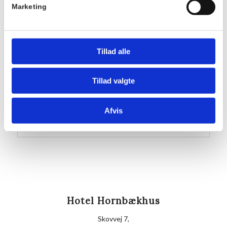
Marketing
Pris:
DKK 175,00
Sted
Tillad alle
Hornbækhus
Skovvej 7
Tillad valgte
3100
Hornbæk
Telefon
Afvis
+4549700169
Hotel Hornbækhus
Skovvej 7,