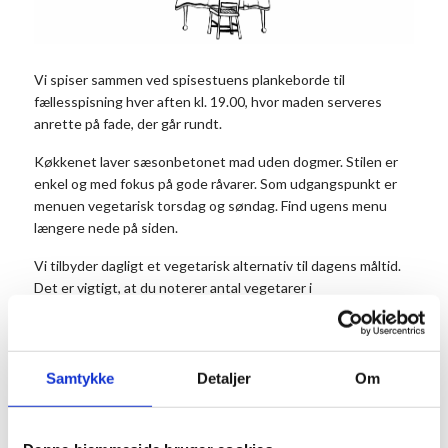
Vi spiser sammen ved spisestuens plankeborde til
fællesspisning hver aften kl. 19.00, hvor maden serveres
anrette på fade, der går rundt.
Køkkenet laver sæsonbetonet mad uden dogmer. Stilen er
enkel og med fokus på gode råvarer. Som udgangspunkt er
menuen vegetarisk torsdag og søndag. Find ugens menu
længere nede på siden.
Vi tilbyder dagligt et vegetarisk alternativ til dagens måltid.
Det er vigtigt, at du noterer antal vegetarer i
kommentarfeltet, når du bestiller dit bord.
Prisen er 175 kr. for middagen pr. person og 50 kr. for
dessert. Dessert og kaffe kan købes efter maden. Børn til og
Samtykke
Detaljer
Om
med 3 år betaler ikke.
Husk at reservere dine pladser på forhånd.