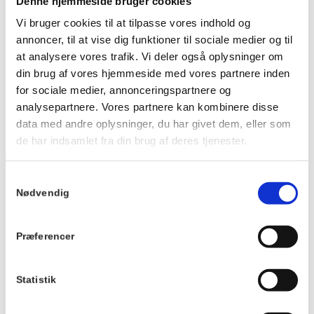
Denne hjemmeside bruger cookies
Ankom gerne ca. 20 minutter før, så du kan få noget at drikke
og finde en plads ved langbordet, inden maden serveres.
Vi bruger cookies til at tilpasse vores indhold og
annoncer, til at vise dig funktioner til sociale medier og til
Vi kan ikke tilpasse maden eller garantere veganske, mælkefri
at analysere vores trafik. Vi deler også oplysninger om
eller glutenfri muligheder.
din brug af vores hjemmeside med vores partnere inden
Der tages forbehold for ændringer i menuen.
for sociale medier, annonceringspartnere og
Du kan se menuen
HER
.
analysepartnere. Vores partnere kan kombinere disse
data med andre oplysninger, du har givet dem, eller som
de har indsamlet fra din brug af deres tjenester.
Info
TILMELD
Dato:
Samtykkevalg
Nødvendig
29. september
2026
Tidspunkt:
Præferencer
19:00 - 21:00
Statistik
Serie:
Fællesspisning