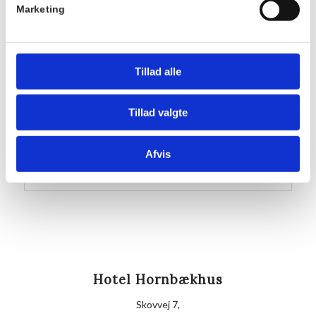
Marketing
Pris:
DKK 175,00
Sted
Tillad alle
Hornbækhus
Skovvej 7
Tillad valgte
3100
Hornbæk
Telefon
Afvis
+4549700169
Hotel Hornbækhus
Skovvej 7,