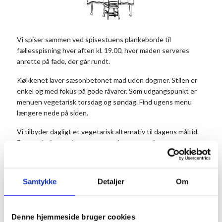
Vi spiser sammen ved spisestuens plankeborde til
fællesspisning hver aften kl. 19.00, hvor maden serveres
anrette på fade, der går rundt.
Køkkenet laver sæsonbetonet mad uden dogmer. Stilen er
enkel og med fokus på gode råvarer. Som udgangspunkt er
menuen vegetarisk torsdag og søndag. Find ugens menu
længere nede på siden.
Vi tilbyder dagligt et vegetarisk alternativ til dagens måltid.
Det er vigtigt, at du noterer antal vegetarer i
kommentarfeltet, når du bestiller dit bord.
Prisen er 175 kr. for middagen pr. person og 50 kr. for
Samtykke
Detaljer
Om
dessert. Dessert og kaffe kan købes efter maden. Børn til og
med 3 år betaler ikke.
Husk at reservere dine pladser på forhånd.
Denne hjemmeside bruger cookies