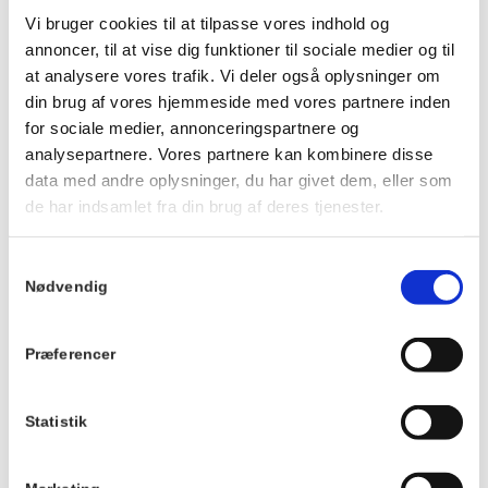
Ankom gerne ca. 20 minutter før, så du kan få noget at drikke
Vi bruger cookies til at tilpasse vores indhold og
og finde en plads ved langbordet, inden maden serveres.
annoncer, til at vise dig funktioner til sociale medier og til
Vi kan ikke tilpasse maden eller garantere veganske, mælkefri
at analysere vores trafik. Vi deler også oplysninger om
eller glutenfri muligheder.
din brug af vores hjemmeside med vores partnere inden
Der tages forbehold for ændringer i menuen.
for sociale medier, annonceringspartnere og
analysepartnere. Vores partnere kan kombinere disse
Du kan se menuen
HER
.
data med andre oplysninger, du har givet dem, eller som
de har indsamlet fra din brug af deres tjenester.
Info
TILMELD
Samtykkevalg
Dato:
Nødvendig
2. december 2026
Tidspunkt:
Præferencer
19:00 - 21:00
Serie:
Statistik
Fællesspisning