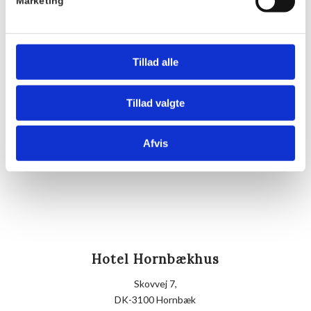
Pris:
Marketing
DKK 175,00
Sted
Hornbækhus
Tillad alle
Skovvej 7
3100
Hornbæk
Tillad valgte
Telefon
Afvis
+4549700169
Hotel Hornbækhus
Skovvej 7,
DK-3100 Hornbæk