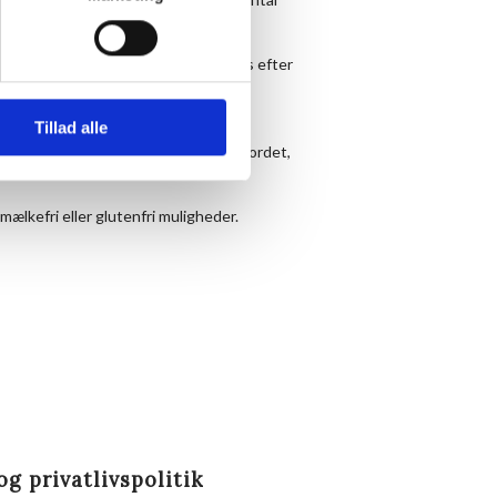
.
or dessert. Dessert og kaffe kan købes efter
Tillad alle
at drikke og finde en plads ved langbordet,
mælkefri eller glutenfri muligheder.
og privatlivspolitik