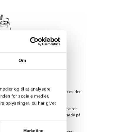
Om
 medier og til at analysere
llesspisning hver aften kl. 19.00, hvor maden
nden for sociale medier,
e oplysninger, du har givet
en er enkel og med fokus på gode råvarer.
g søndag. Find ugens menu længere nede på
Marketing
måltid. Det er vigtigt, at du noterer antal