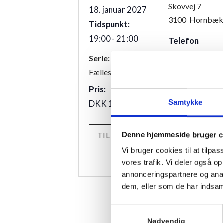
Skovvej 7
18. januar 2027
3100
Hornbæk
Tidspunkt:
19:00 - 21:00
Telefon
+4549700169
Serie:
Fællesspisning
Pris:
Samtykke
DKK 175,00
Denne hjemmeside bruger c
TILMELD
Vi bruger cookies til at tilpas
vores trafik. Vi deler også 
annonceringspartnere og anal
dem, eller som de har indsaml
Samtykkevalg
Nødvendig