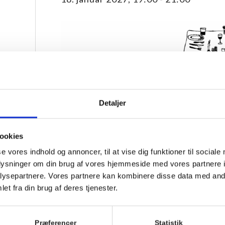
Detaljer
ookies
se vores indhold og annoncer, til at vise dig funktioner til sociale
Vi spiser sammen ved spisestuens plankeborde til fæ
oplysninger om din brug af vores hjemmeside med vores partnere i
serveres anrette på fade, der går rundt.
ysepartnere. Vores partnere kan kombinere disse data med andr
Køkkenet laver sæsonbetonet mad uden dogmer. Stil
et fra din brug af deres tjenester.
Som udgangspunkt er menuen vegetarisk torsdag o
siden.
Præferencer
Statistik
Vi tilbyder dagligt et vegetarisk alternativ til dagens 