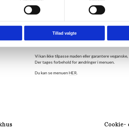
vegetarer i kommentarfeltet, når du bestiller dit bord
Prisen er 175 kr. for middagen pr. person og 50 kr. f
maden. Børn til og med 3 år betaler ikke.
Tillad valgte
Husk at reservere dine pladser på forhånd.
Ankom gerne ca. 20 minutter før, så du kan få noget 
inden maden serveres.
Vi kan ikke tilpasse maden eller garantere veganske, 
Der tages forbehold for ændringer i menuen.
Du kan se menuen
HER
.
khus
Cookie- 