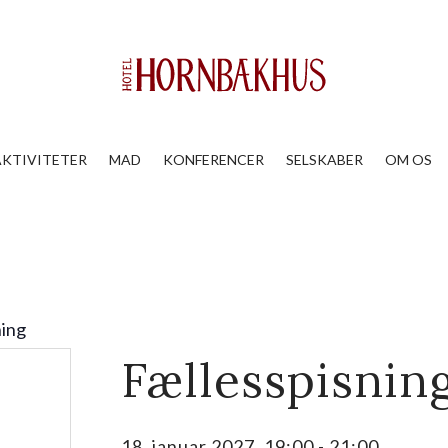
AKTIVITETER
MAD
KONFERENCER
SELSKABER
OM OS
ning
Fællesspisnin
18. januar 2027, 19:00
-
21:00