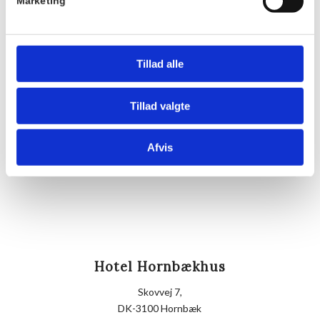
Pris:
Marketing
DKK 175,00
Sted
Hornbækhus
Tillad alle
Skovvej 7
3100
Hornbæk
Tillad valgte
Telefon
Afvis
+4549700169
Hotel Hornbækhus
Skovvej 7,
DK-3100 Hornbæk