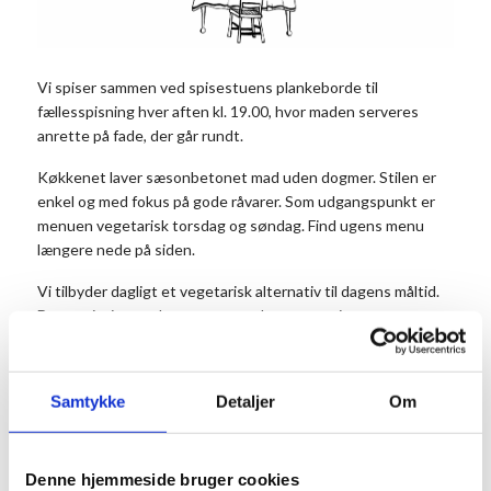
Vi spiser sammen ved spisestuens plankeborde til
fællesspisning hver aften kl. 19.00, hvor maden serveres
anrette på fade, der går rundt.
Køkkenet laver sæsonbetonet mad uden dogmer. Stilen er
enkel og med fokus på gode råvarer. Som udgangspunkt er
menuen vegetarisk torsdag og søndag. Find ugens menu
længere nede på siden.
Vi tilbyder dagligt et vegetarisk alternativ til dagens måltid.
Det er vigtigt, at du noterer antal vegetarer i
kommentarfeltet, når du bestiller dit bord.
Prisen er 175 kr. for middagen pr. person og 50 kr. for
Samtykke
Detaljer
Om
dessert. Dessert og kaffe kan købes efter maden. Børn til og
med 3 år betaler ikke.
Husk at reservere dine pladser på forhånd.
Denne hjemmeside bruger cookies