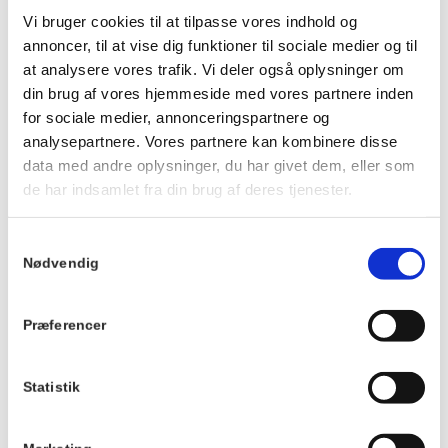
Ankom gerne ca. 20 minutter før, så du kan få noget at drikke
Vi bruger cookies til at tilpasse vores indhold og
og finde en plads ved langbordet, inden maden serveres.
annoncer, til at vise dig funktioner til sociale medier og til
Vi kan ikke tilpasse maden eller garantere veganske, mælkefri
at analysere vores trafik. Vi deler også oplysninger om
eller glutenfri muligheder.
din brug af vores hjemmeside med vores partnere inden
Der tages forbehold for ændringer i menuen.
for sociale medier, annonceringspartnere og
analysepartnere. Vores partnere kan kombinere disse
Du kan se menuen
HER
.
data med andre oplysninger, du har givet dem, eller som
de har indsamlet fra din brug af deres tjenester.
Info
TILMELD
Samtykkevalg
Dato:
Nødvendig
3. februar 2027
Tidspunkt:
Præferencer
19:00 - 21:00
Serie:
Statistik
Fællesspisning