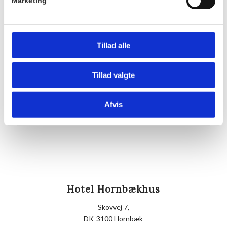
Pris:
Marketing
DKK 175,00
Sted
Hornbækhus
Tillad alle
Skovvej 7
3100
Hornbæk
Tillad valgte
Telefon
Afvis
+4549700169
Hotel Hornbækhus
Skovvej 7,
DK-3100 Hornbæk