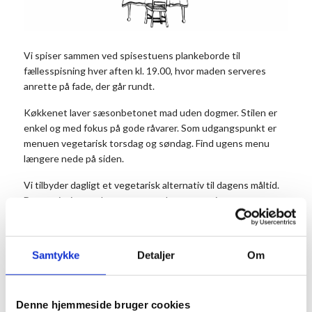
Vi spiser sammen ved spisestuens plankeborde til
fællesspisning hver aften kl. 19.00, hvor maden serveres
anrette på fade, der går rundt.
Køkkenet laver sæsonbetonet mad uden dogmer. Stilen er
enkel og med fokus på gode råvarer. Som udgangspunkt er
menuen vegetarisk torsdag og søndag. Find ugens menu
længere nede på siden.
Vi tilbyder dagligt et vegetarisk alternativ til dagens måltid.
Det er vigtigt, at du noterer antal vegetarer i
kommentarfeltet, når du bestiller dit bord.
Prisen er 175 kr. for middagen pr. person og 50 kr. for
Samtykke
Detaljer
Om
dessert. Dessert og kaffe kan købes efter maden. Børn til og
med 3 år betaler ikke.
Husk at reservere dine pladser på forhånd.
Denne hjemmeside bruger cookies