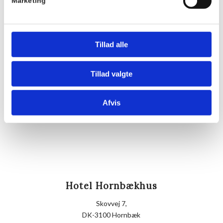
Pris:
Marketing
DKK 175,00
Sted
Hornbækhus
Tillad alle
Skovvej 7
3100
Hornbæk
Tillad valgte
Telefon
Afvis
+4549700169
Hotel Hornbækhus
Skovvej 7,
DK-3100 Hornbæk