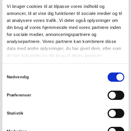
Ankom gerne ca. 20 minutter før, så du kan få noget at drikke
Vi bruger cookies til at tilpasse vores indhold og
og finde en plads ved langbordet, inden maden serveres.
annoncer, til at vise dig funktioner til sociale medier og til
Vi kan ikke tilpasse maden eller garantere veganske, mælkefri
at analysere vores trafik. Vi deler også oplysninger om
eller glutenfri muligheder.
din brug af vores hjemmeside med vores partnere inden
Der tages forbehold for ændringer i menuen.
for sociale medier, annonceringspartnere og
analysepartnere. Vores partnere kan kombinere disse
Du kan se menuen
HER
.
data med andre oplysninger, du har givet dem, eller som
de har indsamlet fra din brug af deres tjenester.
Info
TILMELD
Samtykkevalg
Dato:
Nødvendig
5. februar 2027
Tidspunkt:
Præferencer
19:00 - 21:00
Serie:
Statistik
Fællesspisning