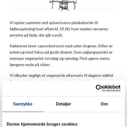
Vi spiser sammen ved spisestuens plankeborde til
fællesspisning hver aften kl. 19.00, hvor maden serveres
anrette på fade, der går rundt.
Køkkenet laver sæsonbetonet mad uden dogmer. Stilen er
enkel og med fokus på gode råvarer. Som udgangspunkt er
menuen vegetarisk torsdag og søndag. Find ugens menu
længere nede på siden.
Vi tilbyder dagligt et vegetarisk alternativ til dagens måltid.
Det er vigtigt, at du noterer antal vegetarer i
kommentarfeltet, når du bestiller dit bord.
Prisen er 175 kr. for middagen pr. person og 50 kr. for
Samtykke
Detaljer
Om
dessert. Dessert og kaffe kan købes efter maden. Børn til og
med 3 år betaler ikke.
Husk at reservere dine pladser på forhånd.
Denne hjemmeside bruger cookies