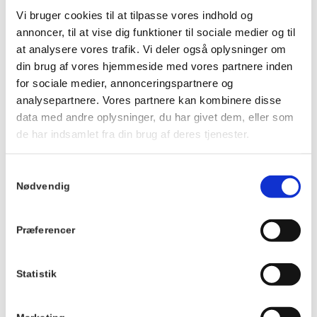
Ankom gerne ca. 20 minutter før, så du kan få noget at drikke
Vi bruger cookies til at tilpasse vores indhold og
og finde en plads ved langbordet, inden maden serveres.
annoncer, til at vise dig funktioner til sociale medier og til
Vi kan ikke tilpasse maden eller garantere veganske, mælkefri
at analysere vores trafik. Vi deler også oplysninger om
eller glutenfri muligheder.
din brug af vores hjemmeside med vores partnere inden
Der tages forbehold for ændringer i menuen.
for sociale medier, annonceringspartnere og
analysepartnere. Vores partnere kan kombinere disse
Du kan se menuen
HER
.
data med andre oplysninger, du har givet dem, eller som
de har indsamlet fra din brug af deres tjenester.
Info
TILMELD
Samtykkevalg
Dato:
Nødvendig
9. maj 2027
Tidspunkt:
Præferencer
19:00 - 21:00
Serie:
Statistik
Fællesspisning