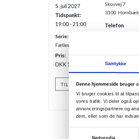
Skovvej 7
5. juli 2027
3100
Hornbæk
Tidspunkt:
19:00 - 21:00
Telefon
+4549700169
Serie:
Fællesspisning
Pris:
Samtykke
DKK 175,00
Denne hjemmeside bruger c
TILMELD
Vi bruger cookies til at tilpas
vores trafik. Vi deler også 
annonceringspartnere og anal
dem, eller som de har indsaml
Samtykkevalg
Nødvendig