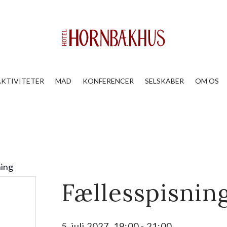
AKTIVITETER
MAD
KONFERENCER
SELSKABER
OM OS
ning
Fællesspisnin
5. juli 2027, 19:00
-
21:00