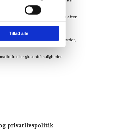
.
or dessert. Dessert og kaffe kan købes efter
Tillad alle
at drikke og finde en plads ved langbordet,
mælkefri eller glutenfri muligheder.
og privatlivspolitik