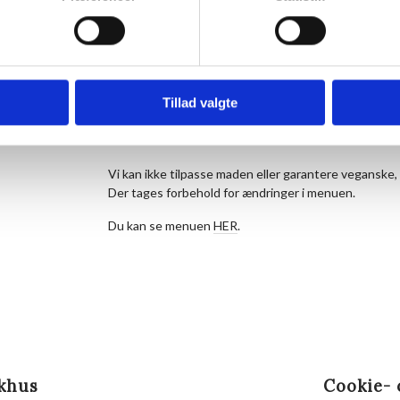
vegetarer i kommentarfeltet, når du bestiller dit bord
Prisen er 175 kr. for middagen pr. person og 50 kr. f
maden. Børn til og med 3 år betaler ikke.
Tillad valgte
Husk at reservere dine pladser på forhånd.
Ankom gerne ca. 20 minutter før, så du kan få noget 
inden maden serveres.
Vi kan ikke tilpasse maden eller garantere veganske, 
Der tages forbehold for ændringer i menuen.
Du kan se menuen
HER
.
khus
Cookie- 