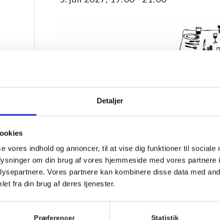
Detaljer
ookies
se vores indhold og annoncer, til at vise dig funktioner til sociale
Vi spiser sammen ved spisestuens plankeborde til fæ
oplysninger om din brug af vores hjemmeside med vores partnere i
serveres anrette på fade, der går rundt.
ysepartnere. Vores partnere kan kombinere disse data med andr
Køkkenet laver sæsonbetonet mad uden dogmer. Stil
et fra din brug af deres tjenester.
Som udgangspunkt er menuen vegetarisk torsdag o
siden.
Præferencer
Statistik
Vi tilbyder dagligt et vegetarisk alternativ til dagens 