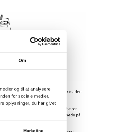
Om
 medier og til at analysere
llesspisning hver aften kl. 19.00, hvor maden
nden for sociale medier,
e oplysninger, du har givet
en er enkel og med fokus på gode råvarer.
g søndag. Find ugens menu længere nede på
Marketing
måltid. Det er vigtigt, at du noterer antal