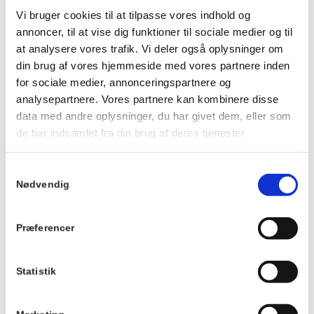
Ankom gerne ca. 20 minutter før, så du kan få noget at drikke
Vi bruger cookies til at tilpasse vores indhold og
og finde en plads ved langbordet, inden maden serveres.
annoncer, til at vise dig funktioner til sociale medier og til
Vi kan ikke tilpasse maden eller garantere veganske, mælkefri
at analysere vores trafik. Vi deler også oplysninger om
eller glutenfri muligheder.
din brug af vores hjemmeside med vores partnere inden
Der tages forbehold for ændringer i menuen.
for sociale medier, annonceringspartnere og
analysepartnere. Vores partnere kan kombinere disse
Du kan se menuen
HER
.
data med andre oplysninger, du har givet dem, eller som
de har indsamlet fra din brug af deres tjenester.
Info
TILMELD
Samtykkevalg
Dato:
Nødvendig
7. juli 2027
Tidspunkt:
Præferencer
19:00 - 21:00
Serie:
Statistik
Fællesspisning