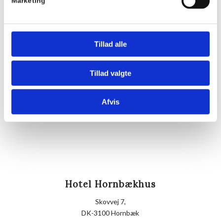
Pris:
Marketing
DKK 175,00
Sted
Hornbækhus
Tillad alle
Skovvej 7
3100
Hornbæk
Tillad valgte
Telefon
Afvis
+4549700169
Hotel Hornbækhus
Skovvej 7,
DK-3100 Hornbæk