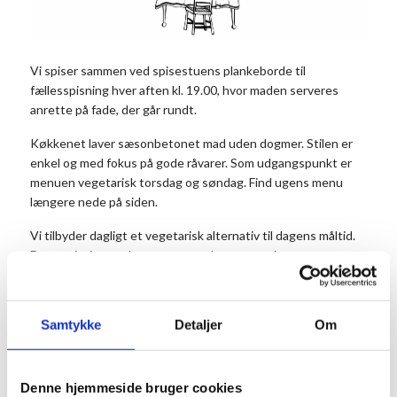
Vi spiser sammen ved spisestuens plankeborde til
fællesspisning hver aften kl. 19.00, hvor maden serveres
anrette på fade, der går rundt.
Køkkenet laver sæsonbetonet mad uden dogmer. Stilen er
enkel og med fokus på gode råvarer. Som udgangspunkt er
menuen vegetarisk torsdag og søndag. Find ugens menu
længere nede på siden.
Vi tilbyder dagligt et vegetarisk alternativ til dagens måltid.
Det er vigtigt, at du noterer antal vegetarer i
kommentarfeltet, når du bestiller dit bord.
Prisen er 175 kr. for middagen pr. person og 50 kr. for
Samtykke
Detaljer
Om
dessert. Dessert og kaffe kan købes efter maden. Børn til og
med 3 år betaler ikke.
Husk at reservere dine pladser på forhånd.
Denne hjemmeside bruger cookies