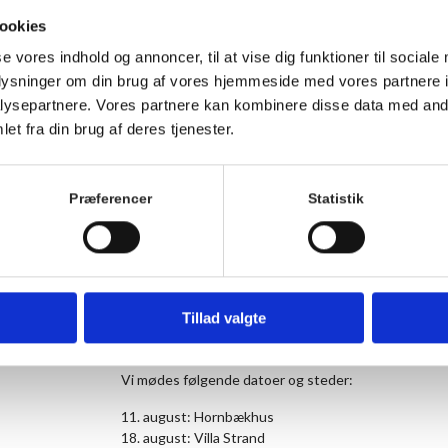
ookies
Vi starter helt fra bunden, og du behøver hverken ku
ingen krav om præstation – kun lysten til at være me
se vores indhold og annoncer, til at vise dig funktioner til sociale
trygt og hyggeligt rum, hvor vi sammen opdager glæd
oplysninger om din brug af vores hjemmeside med vores partnere i
ysepartnere. Vores partnere kan kombinere disse data med andr
Vi starter med enstemmige sange, og Anne lærer jer 
at synge i kor. Når vi er klar, kaster vi os ud i nemme 
et fra din brug af deres tjenester.
komme og synge med.
Koret vil blive ledet af Anne Lünell, som har ledet
Præferencer
Statistik
Praktisk information:
• Opstart: Tirsdag d. 11. august 2026
• Varighed: 9 uger. Vi mødes 9 gange. (sidste gang d
• Tidspunkt: Tirsdag kl. 17.00–19.00
Tillad valgte
• Sted: Hornbækhus, Skovvej 7, Hornbæk
• Pris: 800 kr. for hele forløbet
Vi mødes følgende datoer og steder:
11. august: Hornbækhus
18. august: Villa Strand