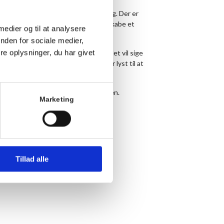
nne læse noder eller have korerfaring. Der er
d. Kom som du er, og vær med til at skabe et
 medier og til at analysere
en ved at synge og synge i kor.
nden for sociale medier,
e oplysninger, du har givet
at holde tonerne og også om, hvad det vil sige
to-stemmige sange. Vi håber, at du har lyst til at
 koret på Hornbækhus siden begyndelsen.
Marketing
. 13. oktober 2026)
Tillad alle