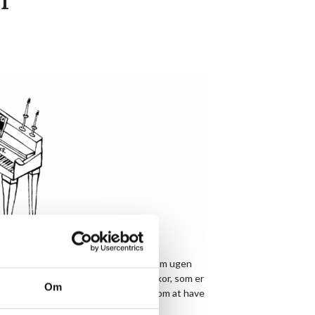
Eller vil du bare gerne mødes en gang om ugen
ækhus Fællesskabskor et begynderkor, som er
Om
 de høje toner perfekt – det handler om at have
kken.