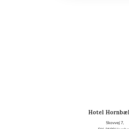
Hotel Hornbæ
Skovvej 7,