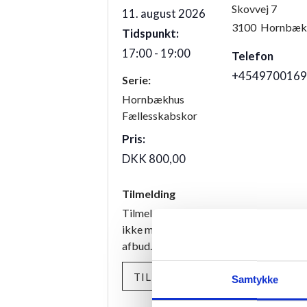
Skovvej 7
11. august 2026
3100
Hornbæk
Tidspunkt:
17:00 - 19:00
Telefon
+4549700169
Serie:
Hornbækhus
Fællesskabskor
Pris:
DKK 800,00
Tilmelding
Tilmeldingen er bindende, og vi har de
ikke mulighed for at refundere beløbet
afbud.
TILMELD
Samtykke