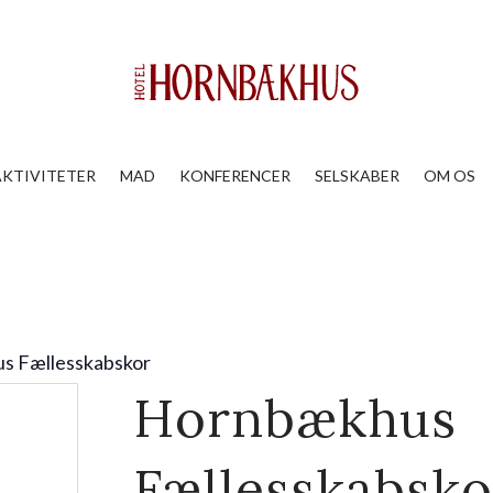
AKTIVITETER
MAD
KONFERENCER
SELSKABER
OM OS
s Fællesskabskor
Hornbækhus
Fællesskabsko