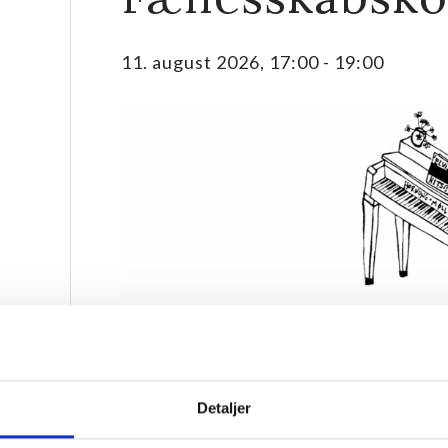
11. august 2026, 17:00
-
19:00
sværre
 ved
Har du lyst til at synge, men aldrig prøvet det før? 
og synge med andre skønne mennesker? Så er Hornb
Detaljer
lige noget for dig! Her handler det ikke om at ramme
det sjovt sammen, mærke fællesskabet og nyde musi